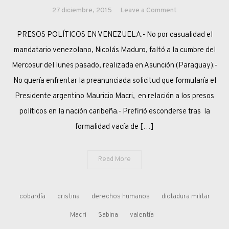
on
27 diciembre, 2015
Leave a Comment
MACRI
PRESOS POLÍTICOS EN VENEZUELA.- No por casualidad el
SACUDIÓ
LA
mandatario venezolano, Nicolás Maduro, faltó a la cumbre del
MODORRA
Mercosur del lunes pasado, realizada en Asunción (Paraguay).-
DEL
No quería enfrentar la preanunciada solicitud que formularía el
“CLUB
Presidente argentino Mauricio Macri, en relación a los presos
DE
políticos en la nación caribeña.- Prefirió esconderse tras la
AMIGOS”
formalidad vacía de […]
Read More
cobardía
cristina
derechos humanos
dictadura militar
Macri
Sabina
valentía