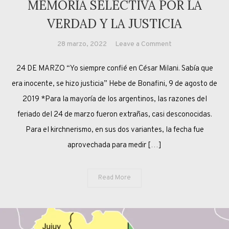
MEMORIA SELECTIVA POR LA
VERDAD Y LA JUSTICIA
on
28 marzo, 2022
Leave a Comment
MEMORIA
24 DE MARZO “Yo siempre confié en César Milani. Sabía que
SELECTIVA
POR
era inocente, se hizo justicia” Hebe de Bonafini, 9 de agosto de
LA
2019 *Para la mayoría de los argentinos, las razones del
VERDAD
feriado del 24 de marzo fueron extrañas, casi desconocidas.
Y
Para el kirchnerismo, en sus dos variantes, la fecha fue
LA
aprovechada para medir […]
JUSTICIA
Read More