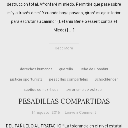
destrucción total. Afrontaré mi miedo. Permitiré que pase sobre
mí y a través de mí. Y cuando haya pasado, giraré mi ojo interior
para escrutar su camino” (Letanía Bene Gesserit contra el
Miedo) […]
Read More
derechos humanos
guerrilla
Hebe de Bonafini
justicia oportunista
pesadillas compartidas
Schocklender
sueños compartidos
terrorismo de estado
PESADILLAS COMPARTIDAS
on
14 agosto, 2016
Leave a Comment
PESADILLAS
DEL PAÑUELO AL FRATACHO “La tolerancia en el nivel estatal
COMPARTIDAS