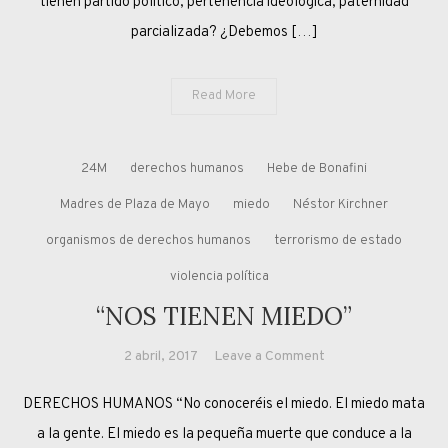
tienen partido político, pertenencia ideológica, paternidad
parcializada? ¿Debemos […]
Read More
24M
derechos humanos
Hebe de Bonafini
Madres de Plaza de Mayo
miedo
Néstor Kirchner
organismos de derechos humanos
terrorismo de estado
violencia política
“NOS TIENEN MIEDO”
on
2 abril, 2017
Leave a Comment
“NOS
DERECHOS HUMANOS “No conoceréis el miedo. El miedo mata
TIENEN
MIEDO”
a la gente. El miedo es la pequeña muerte que conduce a la