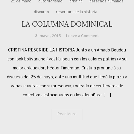
25 de mayo
autoritarismo
cristina
derechos humanos
discurso
rescritura de la historia
LA COLUMNA DOMINICAL
on
31 mayo, 2015
Leave a Comment
LA
CRISTINA RESCRIBE LA HISTORIA Junto a un Amado Boudou
COLUMNA
DOMINICAL
con look bolivariano ( vestía joggin con los colores patrios) y su
mejor aplaudidor, Héctor Timerman, Cristina pronunció su
discurso del 25 de mayo, ante una multitud que llenó la plaza y
varias cuadras con su presencia, rodeada de centenares de
colectivos estacionados en los aledaños.- […]
Read More