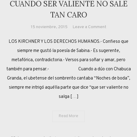
CUANDO SER VALIENTE NO SALE
TAN CARO
on
15 noviembre, 2015
Leave a Comment
CUANDO
LOS KIRCHNER Y LOS DERECHOS HUMANOS.- Confieso que
SER
VALIENTE
siempre me gustó la poesía de Sabina.- Es sugerente,
NO
metafórica, contradictoria.- Versos para soñar y amar, pero
SALE
también para pensar.- Cuando a dúo con Chabuca
TAN
Granda, el ubetense del sombrerito cantaba “Noches de boda”,
CARO
siempre me intrigó aquélla parte que dice “que ser valiente no
salga […]
Read More