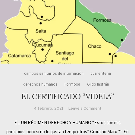
campos sanitarios de internación
cuarentena
derechos humanos
Formosa
Gildo Insfrán
EL CERTIFICADO “VIDELA”
on
4 febrero, 2021
Leave a Comment
EL
EL UN RÉGIMEN DERECHO Y HUMANO “Estos son mis
CERTIFICADO
“VIDELA”
principios, pero si no le gustan tengo otros” Groucho Marx * “En