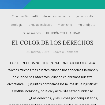
Columna Simonetti
derechos humanos
ganar la calle
ideología
lenguaje inclusivo
machismo
mujer objeto
ni una menos
RELIGIÓN Y SEXUALIDAD
EL COLOR DE LOS DERECHOS
on
30 marzo, 2019
Leave a Comment
EL
LOS DERECHOS NO TIENEN PATERNIDAD IDEOLÓGICA
COLOR
DE
“Somos muchos más fuertes cuando nos tendemos la mano y
LOS
no cuando nos atacamos, cuando celebramos nuestra
DERECHOS
diversidad (…) y juntos derribamos los muros de la injusticia”
Cynthia McKinney, política y activista estadounidense
¿Los derechos, y las luchas por conquistarlos,