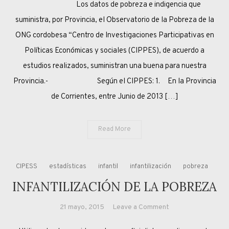
Los datos de pobreza e indigencia que
BUENA
PARA
suministra, por Provincia, el Observatorio de la Pobreza de la
CORRIENTES
ONG cordobesa “Centro de Investigaciones Participativas en
Políticas Económicas y sociales (CIPPES), de acuerdo a
estudios realizados, suministran una buena para nuestra
Provincia.- Según el CIPPES: 1. En la Provincia
de Corrientes, entre Junio de 2013 […]
Read More
CIPESS
estadísticas
infantil
infantilización
pobreza
INFANTILIZACIÓN DE LA POBREZA
on
21 mayo, 2015
Leave a Comment
INFANTILIZACIÓN