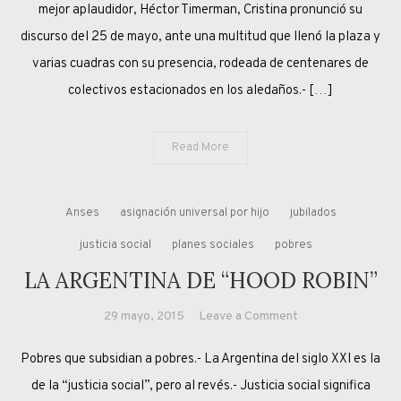
mejor aplaudidor, Héctor Timerman, Cristina pronunció su
discurso del 25 de mayo, ante una multitud que llenó la plaza y
varias cuadras con su presencia, rodeada de centenares de
colectivos estacionados en los aledaños.- […]
Read More
Anses
asignación universal por hijo
jubilados
justicia social
planes sociales
pobres
LA ARGENTINA DE “HOOD ROBIN”
on
29 mayo, 2015
Leave a Comment
LA
Pobres que subsidian a pobres.- La Argentina del siglo XXI es la
ARGENTINA
DE
de la “justicia social”, pero al revés.- Justicia social significa