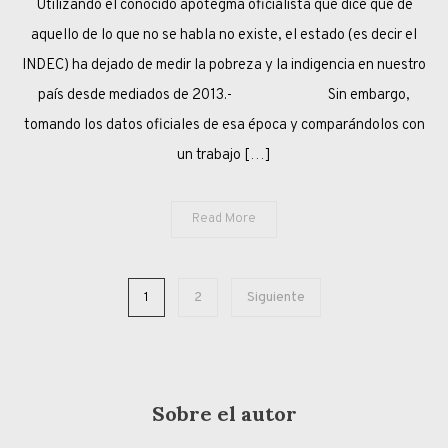
Utilizando el conocido apotegma oficialista que dice que de
DE
LA
aquello de lo que no se habla no existe, el estado (es decir el
POBREZA
INDEC) ha dejado de medir la pobreza y la indigencia en nuestro
país desde mediados de 2013.- Sin embargo,
tomando los datos oficiales de esa época y comparándolos con
un trabajo […]
Read More
Paginación
1
2
Siguiente
de
entradas
Sobre el autor