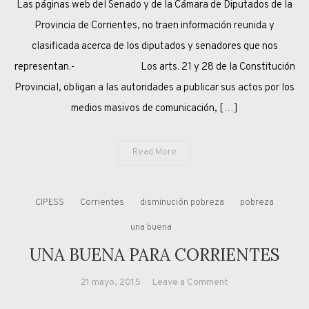
Las páginas web del Senado y de la Cámara de Diputados de la
INFORMACIÓN
SOBRE
Provincia de Corrientes, no traen información reunida y
LEGISLADORES
clasificada acerca de los diputados y senadores que nos
PROVINCIALES
representan.- Los arts. 21 y 28 de la Constitución
Provincial, obligan a las autoridades a publicar sus actos por los
medios masivos de comunicación, […]
Read More
CIPESS
Corrientes
disminución pobreza
pobreza
una buena
UNA BUENA PARA CORRIENTES
on
21 mayo, 2015
Leave a Comment
UNA