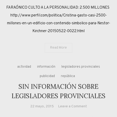
VERSALLES
FARAÓNICO CULTO A LA PERSONALIDAD: 2.500 MILLONES
NAC&POP
http://www.perfil.com/politica/Cristina-gasto-casi-2500-
millones-en-un-edificio-con-contenido-simbolico-para-Nestor-
Kirchner-20150522-0022.html
Read More
actividad
información
legisladores provinciales
publicidad
república
SIN INFORMACIÓN SOBRE
LEGISLADORES PROVINCIALES
on
22 mayo, 2015
Leave a Comment
SIN