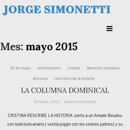
Skip
to
Jorge Eduardo Simonetti
content
Columna de opinión de doctor Jorge Simonetti sobre política, economia de
Corrientes, Argentina y el Mundo
Mes:
mayo 2015
25 de mayo
autoritarismo
cristina
derechos humanos
discurso
rescritura de la historia
LA COLUMNA DOMINICAL
on
31 mayo, 2015
Leave a Comment
LA
CRISTINA RESCRIBE LA HISTORIA Junto a un Amado Boudou
COLUMNA
DOMINICAL
con look bolivariano ( vestía joggin con los colores patrios) y su