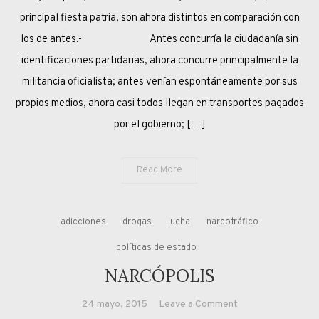
MAYO,
principal fiesta patria, son ahora distintos en comparación con
DE
los de antes.- Antes concurría la ciudadanía sin
ALGUNOS
identificaciones partidarias, ahora concurre principalmente la
O
militancia oficialista; antes venían espontáneamente por sus
DE
propios medios, ahora casi todos llegan en transportes pagados
TODOS
por el gobierno; […]
Read More
adicciones
drogas
lucha
narcotráfico
políticas de estado
NARCÓPOLIS
on
24 mayo, 2015
Leave a Comment