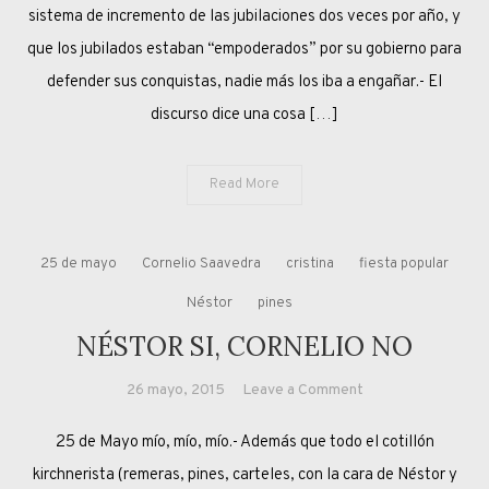
sistema de incremento de las jubilaciones dos veces por año, y
que los jubilados estaban “empoderados” por su gobierno para
defender sus conquistas, nadie más los iba a engañar.- El
discurso dice una cosa […]
Read More
25 de mayo
Cornelio Saavedra
cristina
fiesta popular
Néstor
pines
NÉSTOR SI, CORNELIO NO
on
26 mayo, 2015
Leave a Comment
NÉSTOR
25 de Mayo mío, mío, mío.- Además que todo el cotillón
SI,
CORNELIO
kirchnerista (remeras, pines, carteles, con la cara de Néstor y