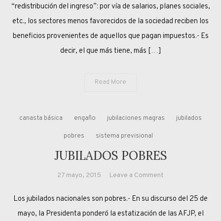
“HOOD
“redistribución del ingreso”: por vía de salarios, planes sociales,
ROBIN”
etc., los sectores menos favorecidos de la sociedad reciben los
beneficios provenientes de aquellos que pagan impuestos.- Es
decir, el que más tiene, más […]
Read More
canasta básica
engaño
jubilaciones magras
jubilados
pobres
sistema previsional
JUBILADOS POBRES
on
27 mayo, 2015
Leave a Comment
JUBILADOS
Los jubilados nacionales son pobres.- En su discurso del 25 de
POBRES
mayo, la Presidenta ponderó la estatización de las AFJP, el