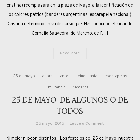
NO
cristina) reemplazara en la plaza de Mayo a la identificación de
los colores patrios (banderas argentinas, escarapela nacional),
Cristina determinó en su discurso que Néstor ocupe el lugar de
Cornelio Saavedra, de Moreno, de […]
Read More
25 de mayo
ahora
antes
ciudadanía
escarapelas
militancia
remeras
25 DE MAYO, DE ALGUNOS O DE
TODOS
on
25 mayo, 2015
Leave a Comment
25
Ni mejor ni peor, distintos.- Los festejos del 25 de Mayo, nuestra
DE