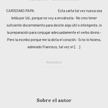
¡DACCI
CARISSIMO PAPA: Esta carta tal vez nunca sea
LA
TUA
leída por Ud., porque no voy a enviársela.- No creo tener
PAROLA,
suficiente discernimiento para decirle algo útil o inteligente, ni
FRANCESCO!
la preparación para conjugar adecuadamente el verbo divino.-
Pero la escribo porque me la dicta el corazón.- Si no lo hiciera,
admirado Francisco, tal vez el […]
Read More
Sobre el autor