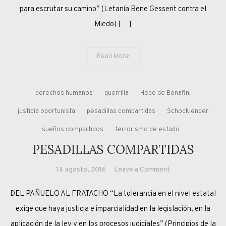
para escrutar su camino” (Letanía Bene Gesserit contra el
Miedo) […]
Read More
derechos humanos
guerrilla
Hebe de Bonafini
justicia oportunista
pesadillas compartidas
Schocklender
sueños compartidos
terrorismo de estado
PESADILLAS COMPARTIDAS
on
14 agosto, 2016
Leave a Comment
PESADILLAS
DEL PAÑUELO AL FRATACHO “La tolerancia en el nivel estatal
COMPARTIDAS
exige que haya justicia e imparcialidad en la legislación, en la
aplicación de la ley y en los procesos judiciales” (Principios de la