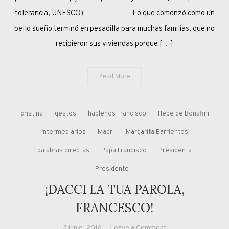
tolerancia, UNESCO) Lo que comenzó como un
bello sueño terminó en pesadilla para muchas familias, que no
recibieron sus viviendas porque […]
Read More
cristina
gestos
hablenos Francisco
Hebe de Bonafini
intermediarios
Macri
Margarita Barrientos
palabras directas
Papa Francisco
Presidenta
Presidente
¡DACCI LA TUA PAROLA,
FRANCESCO!
on
3 junio, 2016
Leave a Comment