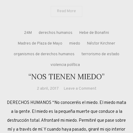
Read More
24M
derechos humanos
Hebe de Bonafini
Madres de Plaza de Mayo
miedo
Néstor Kirchner
organismos de derechos humanos
terrorismo de estado
violencia política
“NOS TIENEN MIEDO”
on
2 abril, 2017
Leave a Comment
“NOS
DERECHOS HUMANOS “No conoceréis el miedo. El miedo mata
TIENEN
MIEDO”
a la gente. El miedo es la pequeña muerte que conduce a la
destrucción total. Afrontaré mi miedo. Permitiré que pase sobre
mí y a través de mí. Y cuando haya pasado, giraré mi ojo interior