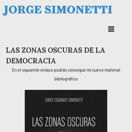
Skip
to
Jorge Eduardo Simonetti
content
Columna de opinión de doctor Jorge Simonetti sobre política, economia de
Corrientes, Argentina y el Mundo
LAS ZONAS OSCURAS DE LA
DEMOCRACIA
En el siguiente enlace podrás conseguir mi nuevo material
bibliográfico