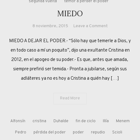
segunda vuelta
temor a perder el poder
MIEDO
on
8 noviembre, 2015
Leave a Comment
MIEDO
MIEDO A DEJAR EL PODER.- “Sólo hay que temerle a Dios, y
en todo caso a mí un poquito”, dijo una exultante Cristina en
2012, en el apogeo de su poder.- Es que, antes que amada,
siempre prefirió ser temida.- Pronta a jubilarse, según sus
adláteres ya no es hoy a Cristina a quién hay […]
Read More
Alfonsín
cristina
Duhalde
fin de ciclo
Illía
Menem
Pedro
pérdida del poder
poder
repudio
Scioli