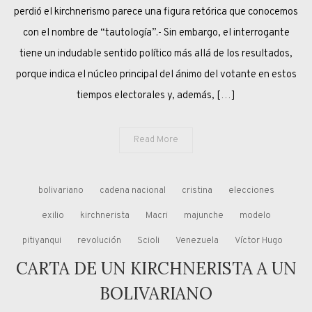
UNA
perdió el kirchnerismo parece una figura retórica que conocemos
ELECCIÓN
con el nombre de “tautología”.- Sin embargo, el interrogante
Y
tiene un indudable sentido político más allá de los resultados,
CLAVES
porque indica el núcleo principal del ánimo del votante en estos
DE
tiempos electorales y, además, […]
UN
FUTURO
Read More
bolivariano
cadena nacional
cristina
elecciones
exilio
kirchnerista
Macri
majunche
modelo
pitiyanqui
revolución
Scioli
Venezuela
Víctor Hugo
CARTA DE UN KIRCHNERISTA A UN
BOLIVARIANO