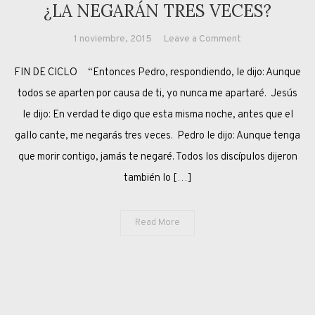
¿LA NEGARÁN TRES VECES?
on
1 noviembre, 2015
Leave a Comment
¿LA
FIN DE CICLO “Entonces Pedro, respondiendo, le dijo: Aunque
NEGARÁN
TRES
todos se aparten por causa de ti, yo nunca me apartaré. Jesús
VECES?
le dijo: En verdad te digo que esta misma noche, antes que el
gallo cante, me negarás tres veces. Pedro le dijo: Aunque tenga
que morir contigo, jamás te negaré. Todos los discípulos dijeron
también lo […]
Read More