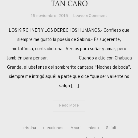
TAN CARO
on
15 noviembre, 2015
Leave a Comment
CUANDO
LOS KIRCHNER Y LOS DERECHOS HUMANOS.- Confieso que
SER
VALIENTE
siempre me gustó la poesía de Sabina.- Es sugerente,
NO
metafórica, contradictoria.- Versos para soñar y amar, pero
SALE
también para pensar.- Cuando a dúo con Chabuca
TAN
Granda, el ubetense del sombrerito cantaba “Noches de boda”,
CARO
siempre me intrigó aquélla parte que dice “que ser valiente no
salga […]
Read More
cristina
elecciones
Macri
miedo
Scioli