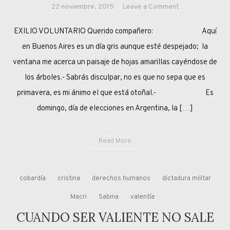
on
22 noviembre, 2015
Leave a Comment
CARTA
EXILIO VOLUNTARIO Querido compañero: Aquí
DE
UN
en Buenos Aires es un día gris aunque esté despejado; la
KIRCHNERIST
ventana me acerca un paisaje de hojas amarillas cayéndose de
A
los árboles.- Sabrás disculpar, no es que no sepa que es
UN
primavera, es mi ánimo el que está otoñal.- Es
BOLIVARIANO
domingo, día de elecciones en Argentina, la […]
Read More
cobardía
cristina
derechos humanos
dictadura militar
Macri
Sabina
valentía
CUANDO SER VALIENTE NO SALE