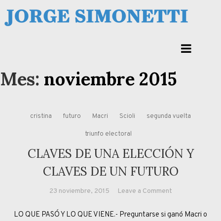
Skip
to
Jorge Eduardo Simonetti
content
Columna de opinión de doctor Jorge Simonetti sobre política, economia de
Corrientes, Argentina y el Mundo
Mes:
noviembre 2015
cristina
futuro
Macri
Scioli
segunda vuelta
triunfo electoral
CLAVES DE UNA ELECCIÓN Y
CLAVES DE UN FUTURO
on
23 noviembre, 2015
Leave a Comment
CLAVES
LO QUE PASÓ Y LO QUE VIENE.- Preguntarse si ganó Macri o
DE