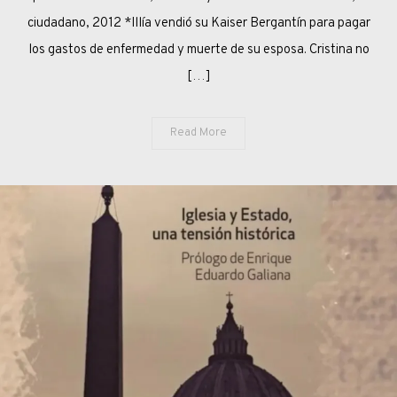
Y
ciudadano, 2012 *Illía vendió su Kaiser Bergantín para pagar
LA
los gastos de enfermedad y muerte de su esposa. Cristina no
ÉTICA
[…]
DEL
PODER
Read More