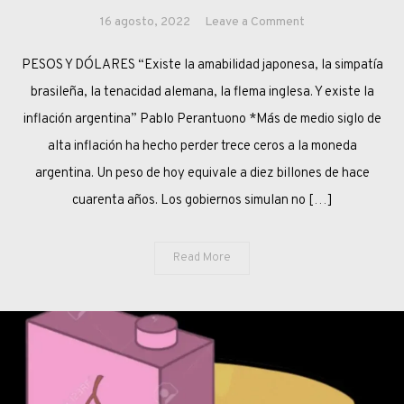
on
16 agosto, 2022
Leave a Comment
INFLACIÓN,
PESOS Y DÓLARES “Existe la amabilidad japonesa, la simpatía
EL
ECOSISTEMA
brasileña, la tenacidad alemana, la flema inglesa. Y existe la
ARGENTINO
inflación argentina” Pablo Perantuono *Más de medio siglo de
alta inflación ha hecho perder trece ceros a la moneda
argentina. Un peso de hoy equivale a diez billones de hace
cuarenta años. Los gobiernos simulan no […]
Read More