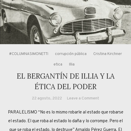
#COLUMNASIMONETTI
corrupción pública
Cristina Kirchner
etica
Illia
EL BERGANTÍN DE ILLIA Y LA
ÉTICA DEL PODER
on
22 agosto, 2022
Leave a Comment
EL
PARALELISMO “No es lo mismo robarle al estado que robarse
BERGANTÍN
DE
el estado. El que roba al estado lo daña y lo corrompe. Pero el
ILLIA
que se roba el estado, lo destruye” Arnaldo Pérez Guerra, El