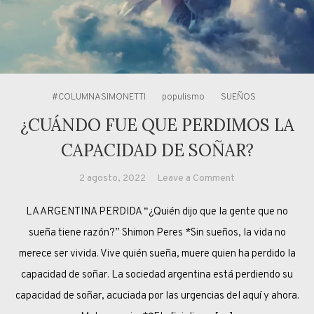
#COLUMNASIMONETTI
populismo
SUEÑOS
¿CUÁNDO FUE QUE PERDIMOS LA
CAPACIDAD DE SOÑAR?
on
2 agosto, 2022
Leave a Comment
¿CUÁNDO
LA ARGENTINA PERDIDA “¿Quién dijo que la gente que no
FUE
QUE
sueña tiene razón?” Shimon Peres *Sin sueños, la vida no
PERDIMOS
merece ser vivida. Vive quién sueña, muere quien ha perdido la
LA
capacidad de soñar. La sociedad argentina está perdiendo su
CAPACIDAD
capacidad de soñar, acuciada por las urgencias del aquí y ahora.
DE