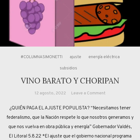
#COLUMNASIMONETTI
ajuste
energía eléctrica
subsidios
VINO BARATO Y CHORIPAN
on
12 agosto, 2022
Leave a Comment
VINO
¿QUIÉN PAGA EL AJUSTE POPULISTA? “Necesitamos tener
BARATO
Y
federalismo, que la Nación respete lo que nosotros generamos y
CHORIPAN
que nos vuelva en obra pública y energía” Gobernador Valdés,
El Litoral 5.8.22 *El ajuste que el gobierno nacional programa