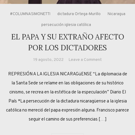
#COLUMNASIMONETTI
dictadura Ortega-Murillo
Nicaragua
persecución iglesia católica
EL PAPA Y SU EXTRAÑO AFECTO
POR LOS DICTADORES
on
19 agosto, 2022
Leave a Comment
EL
REPRESIÓN A LA IGLESIA NICARAGüENSE “La diplomacia de
PAPA
Y
la Santa Sede se relame en las obligaciones de su histórico
SU
cinismo, se recrea en la estética de la especulación” Diario El
EXTRAÑO
País *La persecución de la dictadura nicaragüense a la iglesia
AFECTO
católica no mereció del papa expresión alguna. Francisco parece
POR
seguir el camino de sus preferencias […]
LOS
DICTADORES