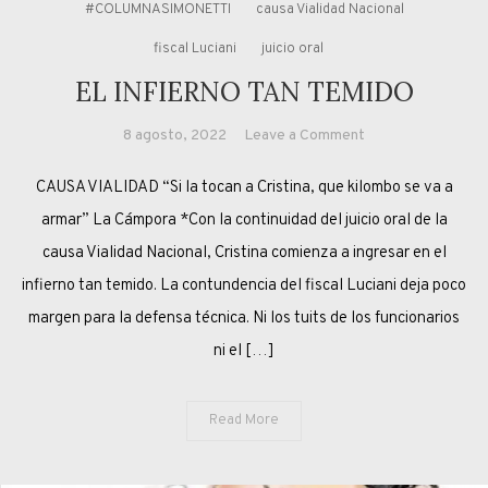
#COLUMNASIMONETTI
causa Vialidad Nacional
fiscal Luciani
juicio oral
EL INFIERNO TAN TEMIDO
on
8 agosto, 2022
Leave a Comment
EL
CAUSA VIALIDAD “Si la tocan a Cristina, que kilombo se va a
INFIERNO
TAN
armar” La Cámpora *Con la continuidad del juicio oral de la
TEMIDO
causa Vialidad Nacional, Cristina comienza a ingresar en el
infierno tan temido. La contundencia del fiscal Luciani deja poco
margen para la defensa técnica. Ni los tuits de los funcionarios
ni el […]
Read More