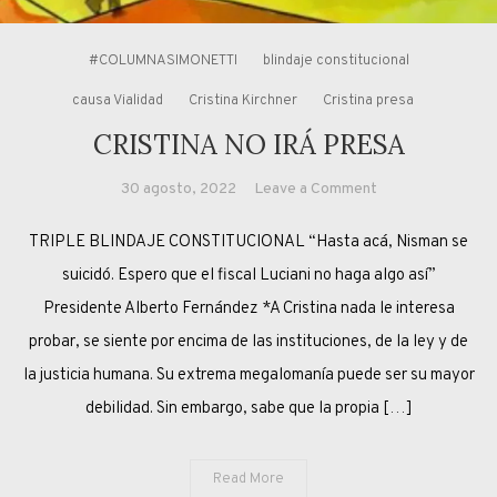
#COLUMNASIMONETTI
blindaje constitucional
causa Vialidad
Cristina Kirchner
Cristina presa
CRISTINA NO IRÁ PRESA
on
30 agosto, 2022
Leave a Comment
CRISTINA
TRIPLE BLINDAJE CONSTITUCIONAL “Hasta acá, Nisman se
NO
IRÁ
suicidó. Espero que el fiscal Luciani no haga algo así”
PRESA
Presidente Alberto Fernández *A Cristina nada le interesa
probar, se siente por encima de las instituciones, de la ley y de
la justicia humana. Su extrema megalomanía puede ser su mayor
debilidad. Sin embargo, sabe que la propia […]
Read More