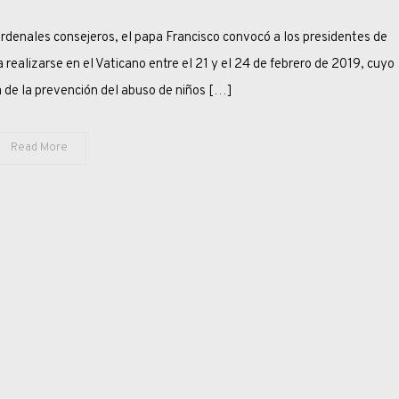
FRANCISCO
denales consejeros, el papa Francisco convocó a los presidentes de
Y
LA
realizarse en el Vaticano entre el 21 y el 24 de febrero de 2019, cuyo
LUZ
a de la prevención del abuso de niños […]
AL
FINAL
Read More
DEL
TÚNEL