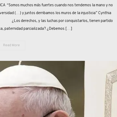
“Somos muchos más fuertes cuando nos tendemos la mano y no
COLOR
DE
rsidad (…) y juntos derribamos los muros de la injusticia” Cynthia
LOS
Los derechos, y las luchas por conquistarlos, tienen partido
DERECHOS
gica, paternidad parcializada? ¿Debemos […]
Read More