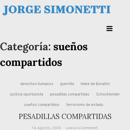
Skip
to
Jorge Eduardo Simonetti
content
Columna de opinión de doctor Jorge Simonetti sobre política, economia de
Corrientes, Argentina y el Mundo
Categoría:
sueños
compartidos
derechos humanos
guerrilla
Hebe de Bonafini
justicia oportunista
pesadillas compartidas
Schocklender
sueños compartidos
terrorismo de estado
PESADILLAS COMPARTIDAS
on
14 agosto, 2016
Leave a Comment