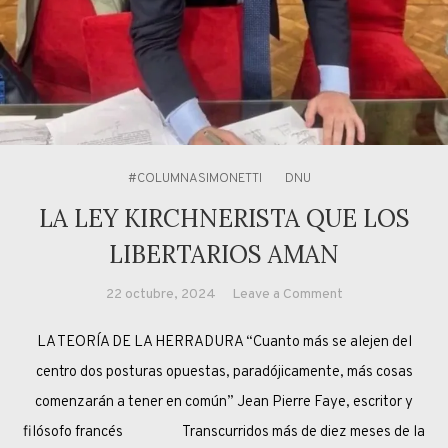
#COLUMNASIMONETTI
DNU
LA LEY KIRCHNERISTA QUE LOS
LIBERTARIOS AMAN
on
22 octubre, 2024
Leave a Comment
LA
LA TEORÍA DE LA HERRADURA “Cuanto más se alejen del
LEY
KIRCHNERISTA
centro dos posturas opuestas, paradójicamente, más cosas
QUE
comenzarán a tener en común” Jean Pierre Faye, escritor y
LOS
filósofo francés Transcurridos más de diez meses de la
LIBERTARIOS