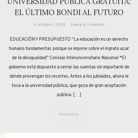
UNIVERSIDAD PÚBLICA GRATUITA:
EL ÚLTIMO BONDI AL FUTURO
on
4 octubre, 2024
Leave a Comment
UNIVERSIDAD
EDUCACIÓN Y PRESUPUESTO “La educación es un derecho
PÚBLICA
GRATUITA:
humano fundamental, porque se impone sobre el ingrato azar
EL
de la desigualdad” Consejo Interuniversitario Nacional *El
ÚLTIMO
gobierno está dispuesto a cerrar las cuentas sin importarle de
BONDI
dónde provengan los recortes. Antes a los jubilados, ahora le
AL
toca a la universidad pública, que goza de gran aceptación
FUTURO
pública. […]
Read More