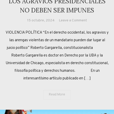
LOS AGRAVIOS PRESIDENCIALES
NO DEBEN SER IMPUNES
on
15 octubre, 2024
Leave a Comment
LOS
VIOLENCIA POLÍTICA “En el derecho occidental, los agravios y
AGRAVIOS
PRESIDENCIAL
las arengas violentas de un mandatario pueden dar lugar al
NO
juicio político” Roberto Gargarella, constitucionalista
DEBEN
Roberto Gargarella es doctor en Derecho por la UBA y la
SER
Universidad de Chicago, especialista en derecho constitucional,
IMPUNES
filosofía política y derechos humanos. En un
interesantísimo artículo publicado en […]
Read More