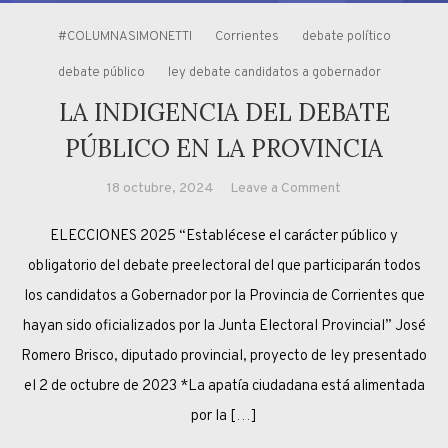
#COLUMNASIMONETTI
Corrientes
debate político
debate público
ley debate candidatos a gobernador
LA INDIGENCIA DEL DEBATE
PÚBLICO EN LA PROVINCIA
on
18 octubre, 2024
Leave a Comment
LA
ELECCIONES 2025 “Establécese el carácter público y
INDIGENCIA
DEL
obligatorio del debate preelectoral del que participarán todos
DEBATE
los candidatos a Gobernador por la Provincia de Corrientes que
PÚBLICO
hayan sido oficializados por la Junta Electoral Provincial” José
EN
Romero Brisco, diputado provincial, proyecto de ley presentado
LA
el 2 de octubre de 2023 *La apatía ciudadana está alimentada
PROVINCIA
por la […]