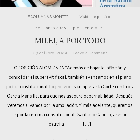
#COLUMNASIMONETTI
división de partidos
elecciones 2025
presidente Milei
MILEI, A POR TODO
on
29 octubre, 2024
Leave a Comment
MILEI,
OPOSICIÓN ATOMIZADA “Además de bajar la inflación y
A
POR
consolidar el superávit fiscal, también avanzamos en el plano
TODO
político-institucional. Lo primero es completar la Corte con Lijo y
García Mansilla, para que nos asegure gobernabilidad. Después
veremos si vamos por la ampliación. Y, más adelante, queremos
ir por la reforma constitucional” Santiago Caputo, asesor
estrella […]