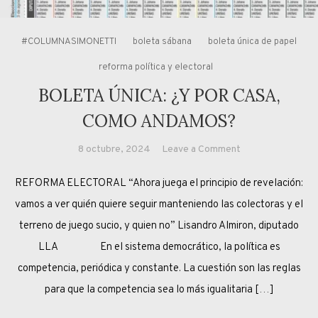
#COLUMNASIMONETTI
boleta sábana
boleta única de papel
reforma política y electoral
BOLETA ÚNICA: ¿Y POR CASA,
COMO ANDAMOS?
on
8 octubre, 2024
Leave a Comment
BOLETA
REFORMA ELECTORAL “Ahora juega el principio de revelación:
ÚNICA:
¿Y
vamos a ver quién quiere seguir manteniendo las colectoras y el
POR
terreno de juego sucio, y quien no” Lisandro Almiron, diputado
CASA,
LLA En el sistema democrático, la política es
COMO
competencia, periódica y constante. La cuestión son las reglas
ANDAMOS?
para que la competencia sea lo más igualitaria […]