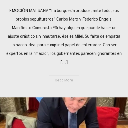
EL
EMOCIÓN MALSANA “La burguesía produce, ante todo, sus
MORBO
DEL
propios sepultureros” Carlos Marx y Federico Engels,
SEPULTURERO
Manifiesto Comunista *Si hay alguien que puede hacer un
ajuste drástico sin inmutarse, ése es Milei. Su falta de empatía
lo hacen ideal para cumplir el papel de enterrador. Con ser
expertos en la “macro”, los gobernantes parecen ignorantes en
[…]
Read More