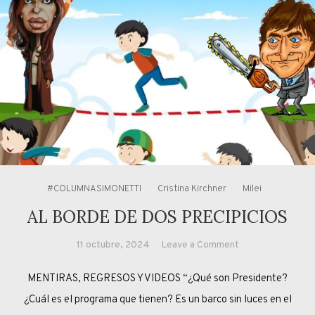
#COLUMNASIMONETTI
Cristina Kirchner
Milei
AL BORDE DE DOS PRECIPICIOS
on
11 octubre, 2024
Leave a Comment
AL
MENTIRAS, REGRESOS Y VIDEOS “¿Qué son Presidente?
BORDE
DE
¿Cuál es el programa que tienen? Es un barco sin luces en el
DOS