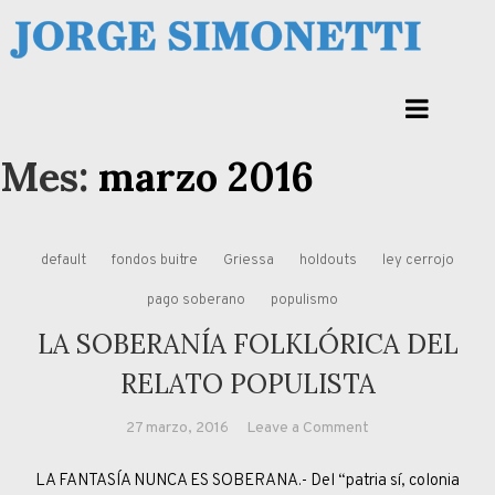
Skip
to
Jorge Eduardo Simonetti
content
Columna de opinión de doctor Jorge Simonetti sobre política, economia de
Corrientes, Argentina y el Mundo
Mes:
marzo 2016
default
fondos buitre
Griessa
holdouts
ley cerrojo
pago soberano
populismo
LA SOBERANÍA FOLKLÓRICA DEL
RELATO POPULISTA
on
27 marzo, 2016
Leave a Comment
LA
LA FANTASÍA NUNCA ES SOBERANA.- Del “patria sí, colonia
SOBERANÍA