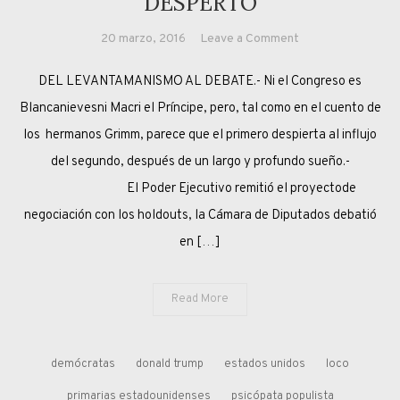
DESPERTÓ
on
20 marzo, 2016
Leave a Comment
Y
DEL LEVANTAMANISMO AL DEBATE.- Ni el Congreso es
UN
DÍA,
Blancanievesni Macri el Príncipe, pero, tal como en el cuento de
EL
los hermanos Grimm, parece que el primero despierta al influjo
CONGRESO
del segundo, después de un largo y profundo sueño.-
DESPERTÓ
El Poder Ejecutivo remitió el proyectode
negociación con los holdouts, la Cámara de Diputados debatió
en […]
Read More
demócratas
donald trump
estados unidos
loco
primarias estadounidenses
psicópata populista