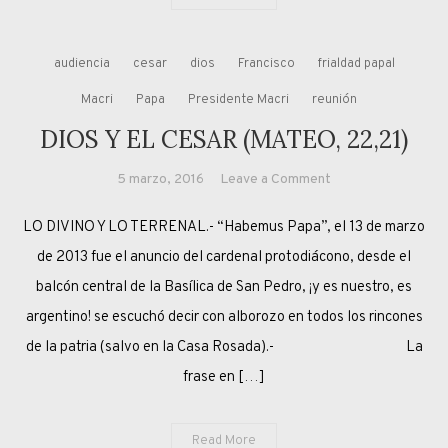
audiencia
cesar
dios
Francisco
frialdad papal
Macri
Papa
Presidente Macri
reunión
DIOS Y EL CESAR (MATEO, 22,21)
on
5 marzo, 2016
Leave a Comment
DIOS
LO DIVINO Y LO TERRENAL.- “Habemus Papa”, el 13 de marzo
Y
EL
de 2013 fue el anuncio del cardenal protodiácono, desde el
CESAR
balcón central de la Basílica de San Pedro, ¡y es nuestro, es
(MATEO,
argentino! se escuchó decir con alborozo en todos los rincones
22,21)
de la patria (salvo en la Casa Rosada).- La
frase en […]
Read More