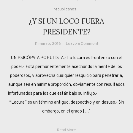
republicanos
¿Y SI UN LOCO FUERA
PRESIDENTE?
on
11 marzo, 2016
Leave a Comment
¿Y
UN PSICÓPATA POPULISTA.- La locura es fronteriza con el
SI
UN
poder.- Está permanentemente acechando la mente de los
LOCO
poderosos, y aprovecha cualquier resquicio para penetrarla,
FUERA
aunque sea en mínima proporción, obviamente con resultados
PRESIDENTE?
infortunados para los que están bajo su influjo.-
“Locura” es un término antiguo, despectivo y en desuso.- Sin
embargo, en el grado […]
Read More