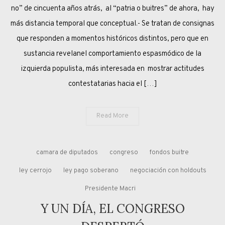
FOLKLÓRICA
no” de cincuenta años atrás, al “patria o buitres” de ahora, hay
DEL
más distancia temporal que conceptual.- Se tratan de consignas
RELATO
que responden a momentos históricos distintos, pero que en
POPULISTA
sustancia revelanel comportamiento espasmódico de la
izquierda populista, más interesada en mostrar actitudes
contestatarias hacia el […]
Read More
camara de diputados
congreso
fondos buitre
ley cerrojo
ley pago soberano
negociación con holdouts
Presidente Macri
Y UN DÍA, EL CONGRESO