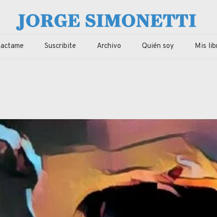
imonetti
ca, economia de Corrientes, Argentina y el Mundo
tactame
Suscribite
Archivo
Quién soy
Mis lib