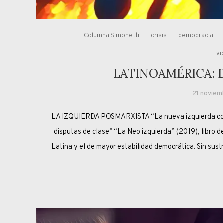
Columna Simonetti
crisis
democracia
vi
LATINOAMÉRICA: 
21 noviem
LA IZQUIERDA POSMARXISTA “La nueva izquierda consi
disputas de clase” “La Neo izquierda” (2019), l
Latina y el de mayor estabilidad democrática. Sin sust