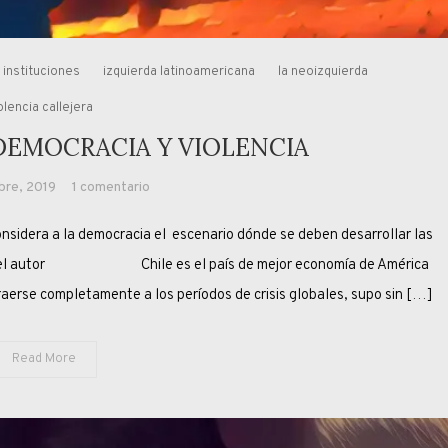
instituciones
izquierda latinoamericana
la neoizquierda
olencia callejera
DEMOCRACIA Y VIOLENCIA
en
bre, 2019
1 comentario
LATINOAMÉRICA:
dera a la democracia el escenario dónde se deben desarrollar las
DEMOCRACIA
Y
ibro del autor Chile es el país de mejor economía de América
VIOLENCIA
raerse completamente a los períodos de crisis globales, supo sin […]
Read More