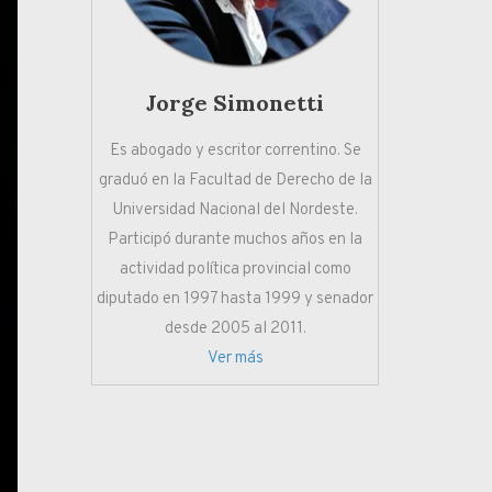
Jorge Simonetti
Es abogado y escritor correntino. Se
graduó en la Facultad de Derecho de la
Universidad Nacional del Nordeste.
Participó durante muchos años en la
actividad política provincial como
diputado en 1997 hasta 1999 y senador
desde 2005 al 2011.
Ver más