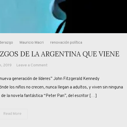
iderazgo
Mauricio Macri
renovación política
AZGOS DE LA ARGENTINA QUE VIENE
on
e, 2019
Leave a Comment
LOS
na nueva generación de líderes” John Fitzgerald Kennedy
NUEVOS
VIEJOS
dónde los niños no crecen, nunca llegan a adultos, y viven sin ninguna
LIDERAZGOS
 de la novela fantástica “Peter Pan”, del escritor […]
DE
LA
Read More
ARGENTINA
QUE