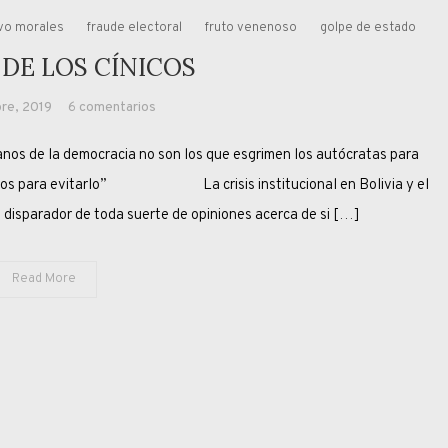
vo morales
fraude electoral
fruto venenoso
golpe de estado
 DE LOS CÍNICOS
en
re, 2019
6 comentarios
LA
s de la democracia no son los que esgrimen los autócratas para
HORA
DE
pueblos para evitarlo” La crisis institucional en Bolivia y el
LOS
 disparador de toda suerte de opiniones acerca de si […]
CÍNICOS
Read More