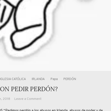
IGLESIA CATÓLICA
IRLANDA
Papa
PERDÓN
CON PEDIR PERDÓN?
on
e, 2018
Leave a Comment
¿ALCANZA
edimos perdón a los abusos en Irlanda, abusos de poder y de
CON