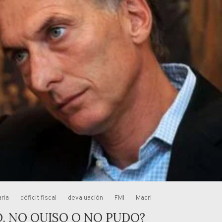
aria
déficit fiscal
devaluación
FMI
Macri
O, NO QUISO O NO PUDO?