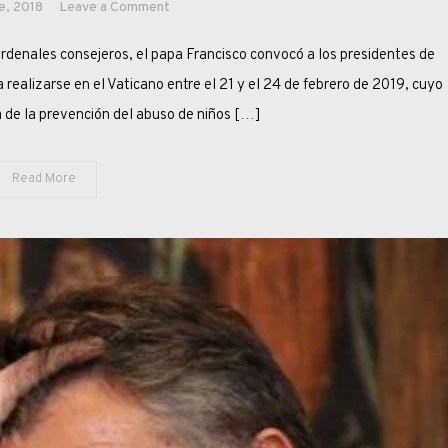
on
e, 2018
Leave a Comment
FRANCISCO
denales consejeros, el papa Francisco convocó a los presidentes de
Y
LA
realizarse en el Vaticano entre el 21 y el 24 de febrero de 2019, cuyo
LUZ
a de la prevención del abuso de niños […]
AL
FINAL
Read More
DEL
TÚNEL