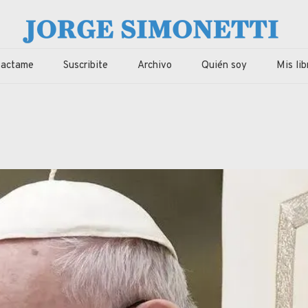
imonetti
ca, economia de Corrientes, Argentina y el Mundo
tactame
Suscribite
Archivo
Quién soy
Mis lib