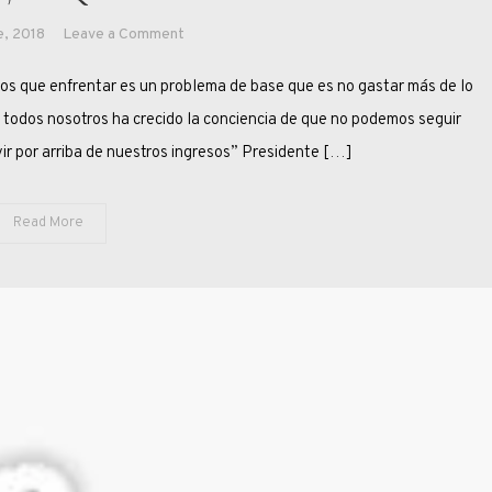
on
e, 2018
Leave a Comment
MACRI,
ue enfrentar es un problema de base que es no gastar más de lo
¿NO
SUPO,
 todos nosotros ha crecido la conciencia de que no podemos seguir
NO
ir por arriba de nuestros ingresos” Presidente […]
QUISO
O
Read More
NO
PUDO?