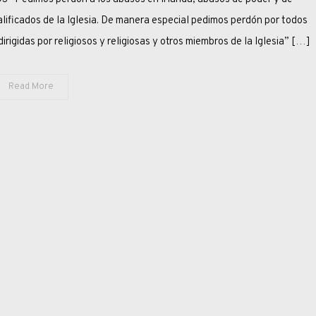
PEDIR
lificados de la Iglesia. De manera especial pedimos perdón por todos
PERDÓN?
irigidas por religiosos y religiosas y otros miembros de la Iglesia” […]
Read More