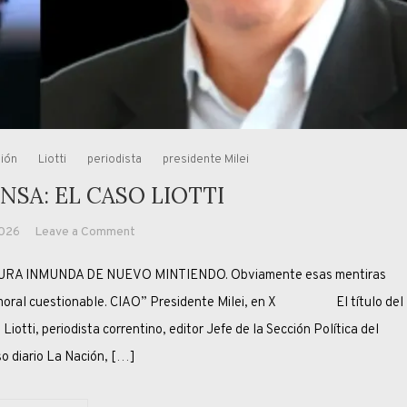
ión
Liotti
periodista
presidente Milei
NSA: EL CASO LIOTTI
on
2026
Leave a Comment
MALDITA
SURA INMUNDA DE NUEVO MINTIENDO. Obviamente esas mentiras
PRENSA:
EL
e moral cuestionable. CIAO” Presidente Milei, en X El título del
CASO
Liotti, periodista correntino, editor Jefe de la Sección Política del
LIOTTI
so diario La Nación, […]