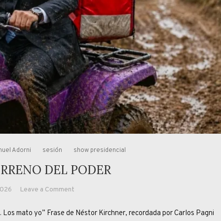
uel Adorni
sesión
show presidencial
RRENO DEL PODER
on
2026
Leave a Comment
EL
Los mato yo” Frase de Néstor Kirchner, recordada por Carlos Pagni
TODOTERRENO