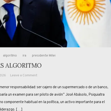
algoritmo
ira
presidente Milei
ÁS ALGORITMO
on
2026
Leave a Comment
IRA
or responsabilidad: ser cajero de un supermercado o de un banco,
MÁS
ALGORITMO
baría un examen para ser piloto de avión” José Abásolo, Psiquiatra
ponente habitual en la política, un activo importante para el
liderazgo. […]