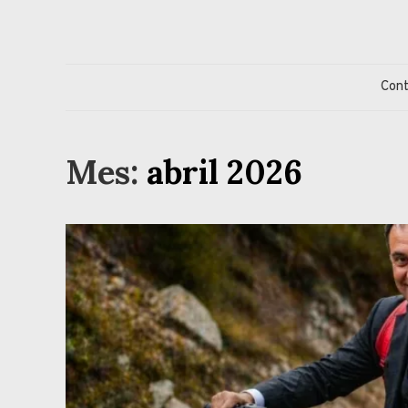
Skip
to
content
Jorge Eduardo S
Columna de opinión de doctor Jorge Simonetti sobre políti
Con
Mes:
abril 2026