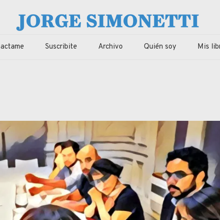
imonetti
ca, economia de Corrientes, Argentina y el Mundo
tactame
Suscribite
Archivo
Quién soy
Mis lib