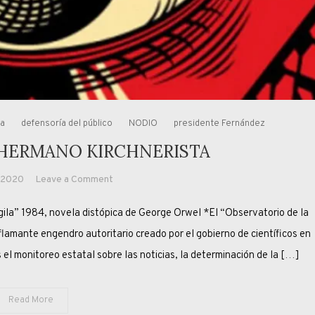
na
defensoría del público
NODIO
presidente Fernández
 HERMANO KIRCHNERISTA
on
, 2020
Leave a Comment
NODIO,
” 1984, novela distópica de George Orwel *El “Observatorio de la
EL
GRAN
flamante engendro autoritario creado por el gobierno de científicos en
HERMANO
s el monitoreo estatal sobre las noticias, la determinación de la […]
KIRCHNERISTA
Read More