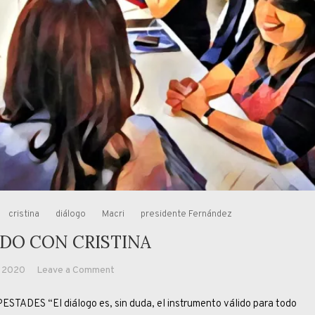
cristina
diálogo
Macri
presidente Fernández
DO CON CRISTINA
on
, 2020
Leave a Comment
DIALOGANDO
S “El diálogo es, sin duda, el instrumento válido para todo
CON