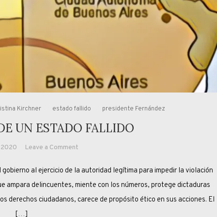
istina Kirchner
estado fallido
presidente Fernández
 DE UN ESTADO FALLIDO
on
, 2020
Leave a Comment
A
erno al ejercicio de la autoridad legítima para impedir la violación
LAS
PUERTAS
 que ampara delincuentes, miente con los números, protege dictaduras
DE
os derechos ciudadanos, carece de propósito ético en sus acciones. El
UN
[…]