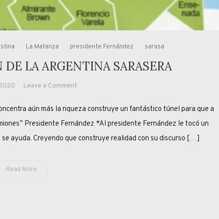
istina
La Matanza
presidente Fernández
sarasa
 DE LA ARGENTINA SARASERA
on
 2020
Leave a Comment
LA
tra aún más la riqueza construye un fantástico túnel para que a
CONURBANIZACIÓN
DE
amiones” Presidente Fernández *Al presidente Fernández le tocó un
LA
o se ayuda. Creyendo que construye realidad con su discurso […]
ARGENTINA
SARASERA
Read More