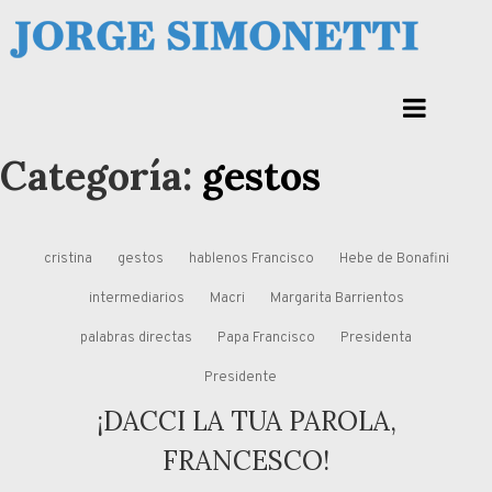
Skip
to
Jorge Eduardo Simonetti
content
Columna de opinión de doctor Jorge Simonetti sobre política, economia de
Corrientes, Argentina y el Mundo
Categoría:
gestos
cristina
gestos
hablenos Francisco
Hebe de Bonafini
intermediarios
Macri
Margarita Barrientos
palabras directas
Papa Francisco
Presidenta
Presidente
¡DACCI LA TUA PAROLA,
FRANCESCO!