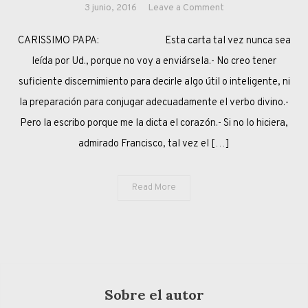
on
3 junio, 2016
Leave a Comment
¡DACCI
CARISSIMO PAPA: Esta carta tal vez nunca sea
LA
TUA
leída por Ud., porque no voy a enviársela.- No creo tener
PAROLA,
suficiente discernimiento para decirle algo útil o inteligente, ni
FRANCESCO!
la preparación para conjugar adecuadamente el verbo divino.-
Pero la escribo porque me la dicta el corazón.- Si no lo hiciera,
admirado Francisco, tal vez el […]
Read More
Sobre el autor