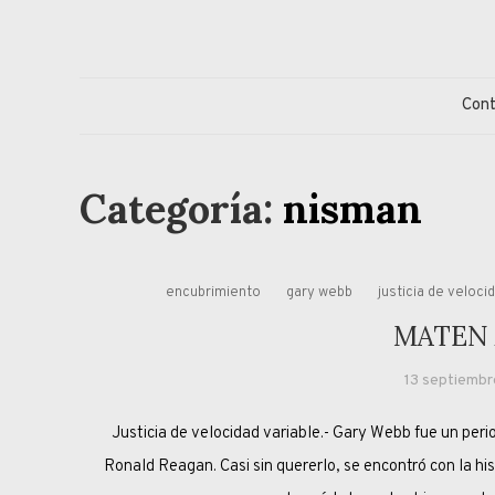
Skip
to
content
Jorge Eduardo S
Columna de opinión de doctor Jorge Simonetti sobre políti
Con
Categoría:
nisman
encubrimiento
gary webb
justicia de veloci
MATEN 
13 septiembr
Justicia de velocidad variable.- Gary Webb fue un per
Ronald Reagan. Casi sin quererlo, se encontró con la hist