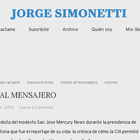
imonetti
ca, economia de Corrientes, Argentina y el Mundo
tactame
Suscribite
Archivo
Quién soy
Mis lib
dad variable
masacre Amia
maten al mensajero
nisman
AL MENSAJERO
on
e, 2015
Leave a Comment
MATEN
iodista del modesto San Jose Mercury News durante la presidencia de
AL
MENSAJERO
oria que fue el reportaje de su vida: la crónica de cómo la CIA permitió