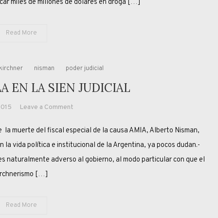
car miles de millones de dólares en droga […]
Read More
kirchner
nisman
poder judicial
A EN LA SIEN JUDICIAL
on
2015
Leave a Comment
CON
l fiscal especial de la causa AMIA, Alberto Nisman,
LA
PISTOLA
a vida política e institucional de la Argentina, ya pocos dudan.-
EN
lmente adverso al gobierno, al modo particular con que el
LA
irchnerismo […]
SIEN
JUDICIAL
Read More