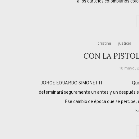
a los cárteles colombianos colo
cristina
justicia
CON LA PISTOL
18 mayo, 
JORGE EDUARDO SIMONETTI Que la muerte de
determinará seguramente un antes y un después en l
Ese cambio de época que se percibe, es natura
k