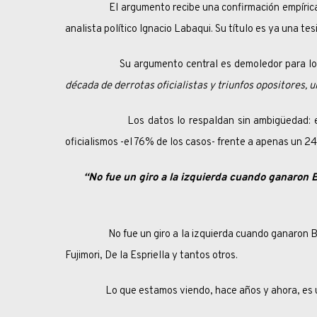
El argumento recibe una confirmación empírica inesp
analista político Ignacio Labaqui. Su título es ya una te
Su argumento central es demoledor para los entu
década de derrotas oficialistas y triunfos opositores, 
Los datos lo respaldan sin ambigüedad: en lo que
oficialismos -el 76% de los casos- frente a apenas un 2
“No fue un giro a la izquierda cuando ganaron B
No fue un giro a la izquierda cuando ganaron Boric,
Fujimori, De la Espriella y tantos otros.
Lo que estamos viendo, hace años y ahora, es una ol