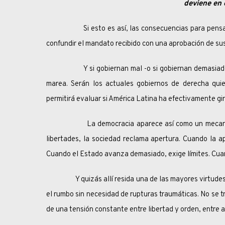
deviene en 
Si esto es así, las consecuencias para pensar la p
confundir el mandato recibido con una aprobación de sus
Y si gobiernan mal -o si gobiernan demasiado, o d
marea. Serán los actuales gobiernos de derecha quie
permitirá evaluar si América Latina ha efectivamente gi
La democracia aparece así como un mecanismo de
libertades, la sociedad reclama apertura. Cuando la ap
Cuando el Estado avanza demasiado, exige límites. Cua
Y quizás allí resida una de las mayores virtudes de 
el rumbo sin necesidad de rupturas traumáticas. No se 
de una tensión constante entre libertad y orden, entre 