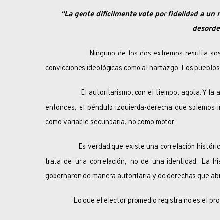
“La gente difícilmente vote por fidelidad a un 
desorde
Ninguno de los dos extremos resulta sostenible 
convicciones ideológicas como al hartazgo. Los pueblos
El autoritarismo, con el tiempo, agota. Y la apertur
entonces, el péndulo izquierda-derecha que solemos inv
como variable secundaria, no como motor.
Es verdad que existe una correlación histórica entr
trata de una correlación, no de una identidad. La hi
gobernaron de manera autoritaria y de derechas que abri
Lo que el elector promedio registra no es el programa