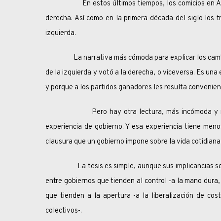
En estos últimos tiempos, los comicios en Améric
derecha. Así como en la primera década del siglo los tr
izquierda.
La narrativa más cómoda para explicar los cambios d
de la izquierda y votó a la derecha, o viceversa. Es un
y porque a los partidos ganadores les resulta convenient
Pero hay otra lectura, más incómoda y más prec
experiencia de gobierno. Y esa experiencia tiene meno
clausura que un gobierno impone sobre la vida cotidiana
La tesis es simple, aunque sus implicancias sean c
entre gobiernos que tienden al control -a la mano dura, 
que tienden a la apertura -a la liberalización de cos
colectivos-.