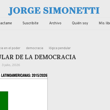
imonetti
ca, economia de Corrientes, Argentina y el Mundo
tactame
Suscribite
Archivo
Quién soy
Mis lib
cia en el poder
democracia
lógica pendular
ULAR DE LA DEMOCRACIA
3 julio, 2026