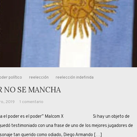
oder político
reelección
reelección indefinida
R NO SE MANCHA
en
ro, 2019
1 comentario
EL
peta el poder es el poder” Malcom X Si hay un objeto de
PODER
NO
o quedó testimoniado con una frase de uno de los mejores jugadores de
SE
rsonaje tan querido como odiado, Diego Armando […]