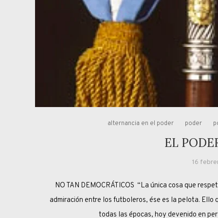
alternancia en el poder
poder
p
EL PODE
16 febre
NO TAN DEMOCRÁTICOS “La única cosa que res
admiración entre los futboleros, ése es la pelota. Ell
todas las épocas, hoy devenido en pe