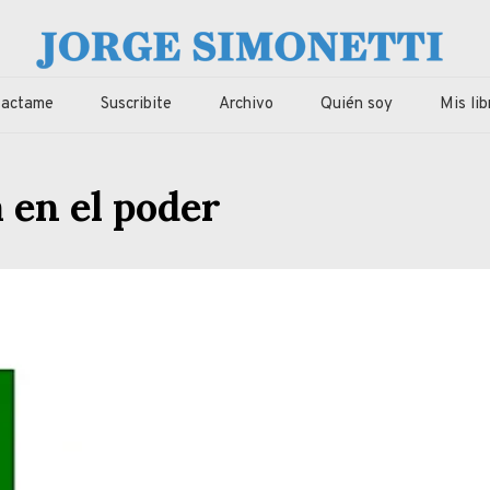
imonetti
ca, economia de Corrientes, Argentina y el Mundo
tactame
Suscribite
Archivo
Quién soy
Mis lib
 en el poder