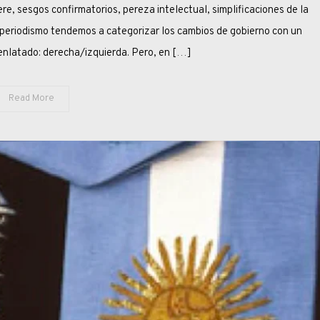
PENDULAR
e, sesgos confirmatorios, pereza intelectual, simplificaciones de la
DE
l periodismo tendemos a categorizar los cambios de gobierno con un
LA
enlatado: derecha/izquierda. Pero, en […]
DEMOCRACIA
Read More