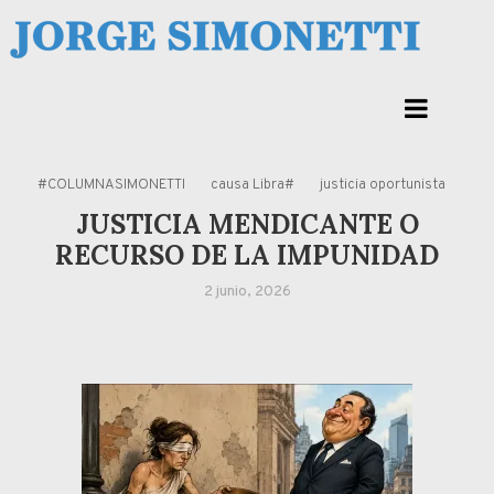
Skip
to
Jorge Eduardo Simonetti
content
Columna de opinión de doctor Jorge Simonetti sobre política, economia de
Corrientes, Argentina y el Mundo
#COLUMNASIMONETTI
causa Libra#
justicia oportunista
JUSTICIA MENDICANTE O
RECURSO DE LA IMPUNIDAD
2 junio, 2026