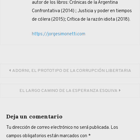
autor de los libros: Crónicas de la Argentina
Confrontativa (2014) ; Justicia y poder en tiempos
de cólera (2015); Crítica de la razón idiota (2018).
https://jorgesimonetti.com
Navegación
ADORNI, EL PROTOTIPO DE LA CORRUPCIÓN LIBERTARIA
de
EL LARGO CAMINO DE LA ESPERANZA ESQUIVA
entradas
Deja un comentario
Tu dirección de correo electrónico no será publicada.
Los
campos obligatorios están marcados con
*