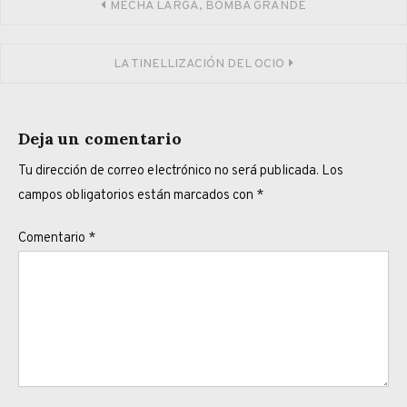
Navegación
MECHA LARGA, BOMBA GRANDE
de
LA TINELLIZACIÓN DEL OCIO
entradas
Deja un comentario
Tu dirección de correo electrónico no será publicada.
Los
campos obligatorios están marcados con
*
Comentario
*