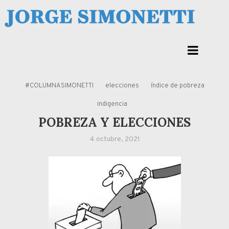
Skip
to
Jorge Eduardo Simonetti
content
Columna de opinión de doctor Jorge Simonetti sobre política, economia de
Corrientes, Argentina y el Mundo
#COLUMNASIMONETTI
elecciones
índice de pobreza
indigencia
POBREZA Y ELECCIONES
4 octubre, 2021