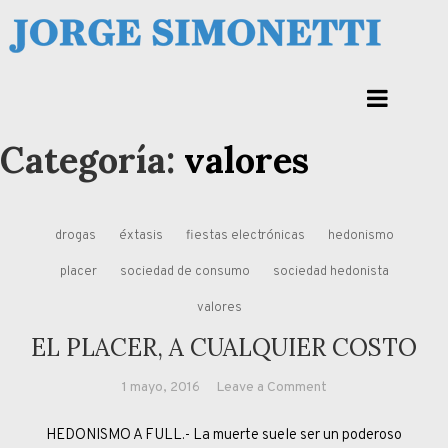
Skip
to
Jorge Eduardo Simonetti
content
Columna de opinión de doctor Jorge Simonetti sobre política, economia de
Corrientes, Argentina y el Mundo
Categoría:
valores
drogas
éxtasis
fiestas electrónicas
hedonismo
placer
sociedad de consumo
sociedad hedonista
valores
EL PLACER, A CUALQUIER COSTO
on
1 mayo, 2016
Leave a Comment
EL
HEDONISMO A FULL.- La muerte suele ser un poderoso
PLACER,