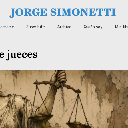
imonetti
ca, economia de Corrientes, Argentina y el Mundo
tactame
Suscribite
Archivo
Quién soy
Mis lib
e jueces