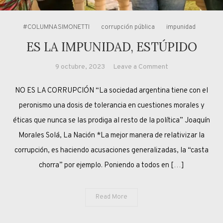
#COLUMNASIMONETTI
corrupción pública
impunidad
ES LA IMPUNIDAD, ESTÚPIDO
on
9 octubre, 2023
Leave a Comment
ES
NO ES LA CORRUPCIÓN “La sociedad argentina tiene con el
LA
IMPUNIDAD,
peronismo una dosis de tolerancia en cuestiones morales y
ESTÚPIDO
éticas que nunca se las prodiga al resto de la política” Joaquín
Morales Solá, La Nación *La mejor manera de relativizar la
corrupción, es haciendo acusaciones generalizadas, la “casta
chorra” por ejemplo. Poniendo a todos en […]
Read More