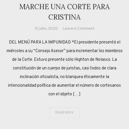
MARCHE UNA CORTE PARA
CRISTINA
on
31 julio, 2020
Leave a Comment
MARCHE
DEL MENÚ PARA LA IMPUNIDAD *El presidente presentó el
UNA
CORTE
miércoles a su “Consejo Asesor” para incrementar los miembros
PARA
de la Corte. Estuvo presente sólo Highton de Nolasco. La
CRISTINA
constitución de un cuerpo de juristas, casi todos de clara
inclinación oficialista, no blanquea éticamente la
intencionalidad política de aumentar el número de cortesanos
con el objeto […]
Read More