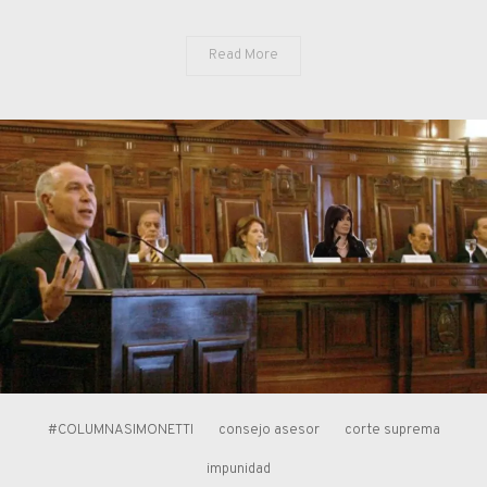
Read More
#COLUMNASIMONETTI
consejo asesor
corte suprema
impunidad