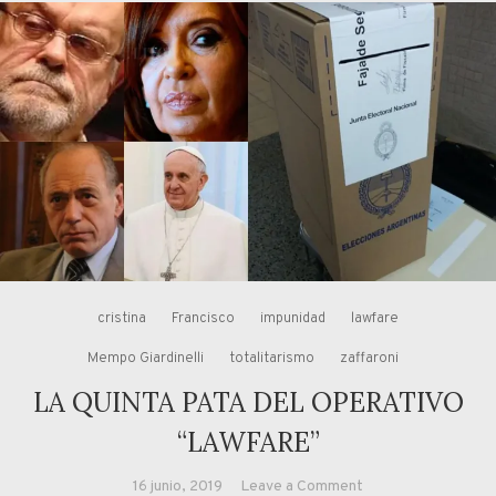
cristina
Francisco
impunidad
lawfare
Mempo Giardinelli
totalitarismo
zaffaroni
LA QUINTA PATA DEL OPERATIVO
“LAWFARE”
on
16 junio, 2019
Leave a Comment