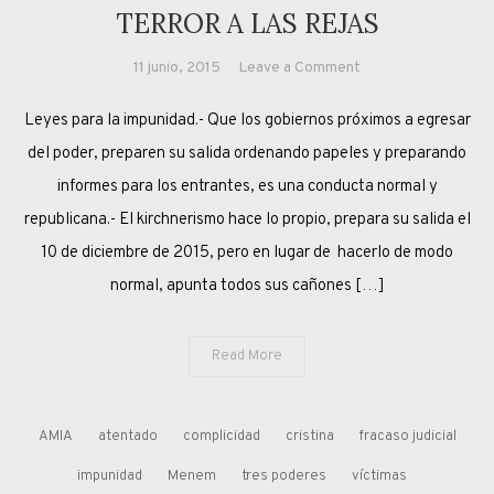
TERROR A LAS REJAS
on
11 junio, 2015
Leave a Comment
TERROR
Leyes para la impunidad.- Que los gobiernos próximos a egresar
A
LAS
del poder, preparen su salida ordenando papeles y preparando
REJAS
informes para los entrantes, es una conducta normal y
republicana.- El kirchnerismo hace lo propio, prepara su salida el
10 de diciembre de 2015, pero en lugar de hacerlo de modo
normal, apunta todos sus cañones […]
Read More
AMIA
atentado
complicidad
cristina
fracaso judicial
impunidad
Menem
tres poderes
víctimas