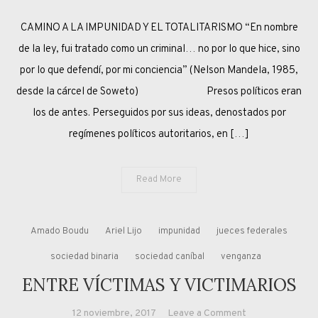
LA
CAMINO A LA IMPUNIDAD Y EL TOTALITARISMO “En nombre
QUINTA
PATA
de la ley, fui tratado como un criminal… no por lo que hice, sino
DEL
por lo que defendí, por mi conciencia” (Nelson Mandela, 1985,
OPERATIVO
desde la cárcel de Soweto) Presos políticos eran
“LAWFARE”
los de antes. Perseguidos por sus ideas, denostados por
regímenes políticos autoritarios, en […]
Read More
Amado Boudu
Ariel Lijo
impunidad
jueces federales
sociedad binaria
sociedad caníbal
venganza
ENTRE VÍCTIMAS Y VICTIMARIOS
on
12 noviembre, 2017
Leave a Comment