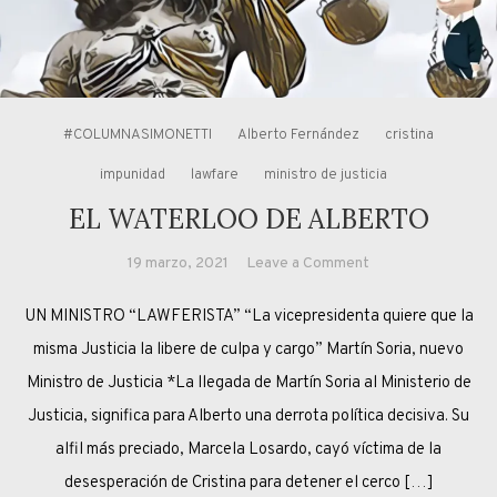
#COLUMNASIMONETTI
Alberto Fernández
cristina
impunidad
lawfare
ministro de justicia
EL WATERLOO DE ALBERTO
on
19 marzo, 2021
Leave a Comment
EL
UN MINISTRO “LAWFERISTA” “La vicepresidenta quiere que la
WATERLOO
DE
misma Justicia la libere de culpa y cargo” Martín Soria, nuevo
ALBERTO
Ministro de Justicia *La llegada de Martín Soria al Ministerio de
Justicia, significa para Alberto una derrota política decisiva. Su
alfil más preciado, Marcela Losardo, cayó víctima de la
desesperación de Cristina para detener el cerco […]