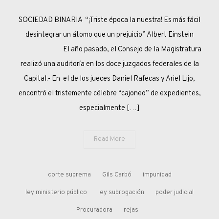
ENTRE
SOCIEDAD BINARIA “¡Triste época la nuestra! Es más fácil
VÍCTIMAS
Y
desintegrar un átomo que un prejuicio” Albert Einstein
VICTIMARIOS
El año pasado, el Consejo de la Magistratura
realizó una auditoría en los doce juzgados federales de la
Capital.- En el de los jueces Daniel Rafecas y Ariel Lijo,
encontró el tristemente célebre “cajoneo” de expedientes,
especialmente […]
Read More
corte suprema
Gils Carbó
impunidad
ley ministerio público
ley subrogación
poder judicial
Procuradora
rejas