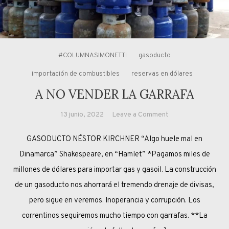
#COLUMNASIMONETTI
gasoducto
importación de combustibles
reservas en dólares
A NO VENDER LA GARRAFA
on
13 junio, 2022
Leave a Comment
A
GASODUCTO NÉSTOR KIRCHNER “Algo huele mal en
NO
VENDER
Dinamarca” Shakespeare, en “Hamlet” *Pagamos miles de
LA
millones de dólares para importar gas y gasoil. La construcción
GARRAFA
de un gasoducto nos ahorrará el tremendo drenaje de divisas,
pero sigue en veremos. Inoperancia y corrupción. Los
correntinos seguiremos mucho tiempo con garrafas. **La