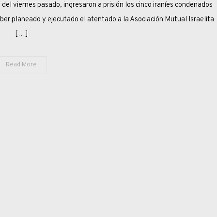
A
nes pasado, ingresaron a prisión los cinco iraníes condenados
CADENA
aber planeado y ejecutado el atentado a la Asociación Mutual Israelita
PERPETUA
[…]
POR
ATENTADO
A
Read More
LA
AMIA