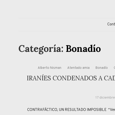
Skip
to
content
Jorge Eduardo S
Columna de opinión de doctor Jorge Simonetti sobre políti
Con
Categoría:
Bonadío
Alberto Nisman
Atentado amia
Bonadío
IRANÍES CONDENADOS A CA
17 diciembre
CONTRAFÁCTICO, UN RESULTADO IMPOSIBLE “Ver lo q