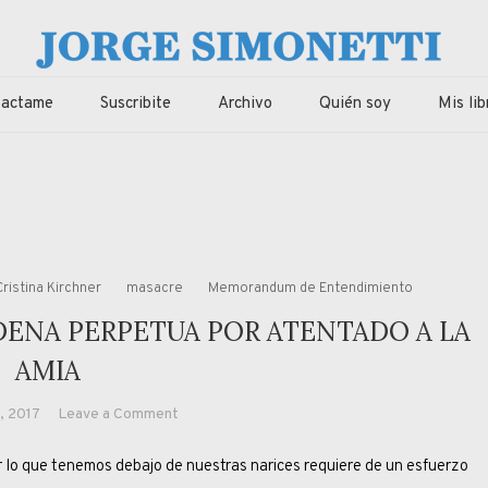
imonetti
ca, economia de Corrientes, Argentina y el Mundo
tactame
Suscribite
Archivo
Quién soy
Mis lib
Cristina Kirchner
masacre
Memorandum de Entendimiento
DENA PERPETUA POR ATENTADO A LA
AMIA
on
, 2017
Leave a Comment
IRANÍES
ue tenemos debajo de nuestras narices requiere de un esfuerzo
CONDENADOS