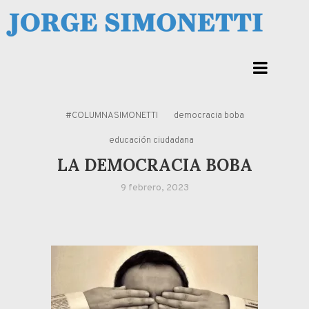
Skip
to
Jorge Eduardo Simonetti
content
Columna de opinión de doctor Jorge Simonetti sobre política, economia de
Corrientes, Argentina y el Mundo
#COLUMNASIMONETTI
democracia boba
educación ciudadana
LA DEMOCRACIA BOBA
9 febrero, 2023