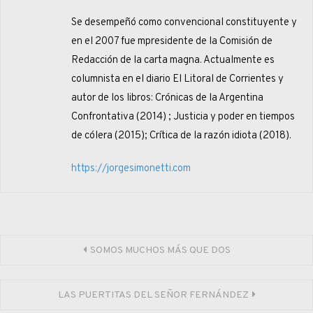
Se desempeñó como convencional constituyente y
en el 2007 fue mpresidente de la Comisión de
Redacción de la carta magna. Actualmente es
columnista en el diario El Litoral de Corrientes y
autor de los libros: Crónicas de la Argentina
Confrontativa (2014) ; Justicia y poder en tiempos
de cólera (2015); Crítica de la razón idiota (2018).
https://jorgesimonetti.com
Navegación
SOMOS MUCHOS MÁS QUE DOS
de
LAS PUERTITAS DEL SEÑOR FERNÁNDEZ
entradas