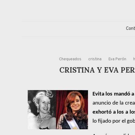
Skip
to
content
Jorge Eduardo S
Columna de opinión de doctor Jorge Simonetti sobre políti
Con
Chequeados
cristina
Eva Perón
CRISTINA Y EVA PE
Evita los mandó a
anuncio de la crea
exhortó a los a lo
lo fijado por el go