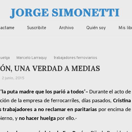
imonetti
ca, economia de Corrientes, Argentina y el Mundo
tactame
Suscribite
Archivo
Quién soy
Mis lib
huelga
Marcelo Larraquy
trabajadores ferroviarios
RÓN, UNA VERDAD A MEDIAS
2 junio, 2015
 ‘la puta madre que los parió a todos’
–
Durante el acto de
ción de la empresa de ferrocarriles, días pasados,
Cristina
s trabajadores a no reclamar en paritarias
por encima de
bierno, y
no hacer huelga
por ello.-