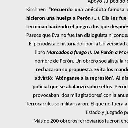
Apoyó su pedido
Kirchner: “
Recuerdo una anécdota famosa de
hicieron una huelga a Perón
(…). Ella
les fue
terminan haciendo el juego a los que después
Parece que Eva no fue tan dialoguista ni conde
El periodista e historiador por la Universidad
libro
Marcados a fuego II. De Perón a Mo
nombre de Perón. Un obrero socialista la re
rechazaron su propuesta
.
Evita los mandó
advirtió:
‘Aténganse a la represión’
.
Al dí
policial que se abalanzó sobre ellos
. Perón
provocaban ‘dos mil agitadores’ con la anue
ferrocarriles se militarizaron. El que no fuera 
Estado y juzgado por
Más de 200 obreros ferroviarios fueron en