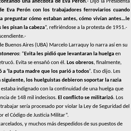
contando una anécdota de Eva Perón
.- Dijo la Presidenta
 Eva Perón con los trabajadores ferroviarios cuando
 a preguntar cómo estaban antes, cómo vivían antes…
le
 les pisan la cabeza
”, refiriéndose a la protesta de 1951.-
scendiente.-
 de Buenos Aires (UBA) Marcelo Larraquy lo narra así en su
ntoneros
: “
Evita les
 pidió que levantaran la huelga 
en
trucó. Evita se ensañó con él.
Los obreros
, finalmente,
 a ‘la puta madre que los parió a todos’
. Eso dijo. Les
a siguiente, los huelguistas debieron soportar la razia
 estaba indignado con la continuidad de una huelga que
ncia de 148 mil indecisos.
El conflicto se militarizó
. Los
a trabajar sería procesado por violar la Ley de Seguridad del
 el Código de Justicia Militar”.
carcelados, y muchos más despedidos de sus puestos de