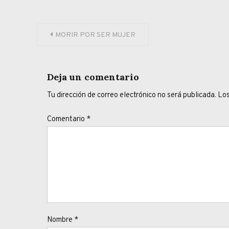
Navegación
MORIR POR SER MUJER
de
entradas
Deja un comentario
Tu dirección de correo electrónico no será publicada.
Los
Comentario
*
Nombre
*