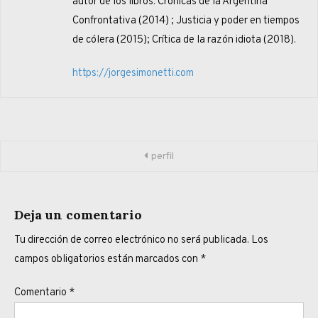
autor de los libros: Crónicas de la Argentina
Confrontativa (2014) ; Justicia y poder en tiempos
de cólera (2015); Crítica de la razón idiota (2018).
https://jorgesimonetti.com
Navegación
perfil
de
entradas
Deja un comentario
Tu dirección de correo electrónico no será publicada.
Los
campos obligatorios están marcados con
*
Comentario
*