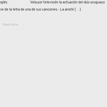
LO
Poeta inglés Veía por televisión la actuación del dúo uruguayo
QUE
se de la letra de una de sus canciones.- La anoté […]
ES
DEL
Read More
CÉSAR