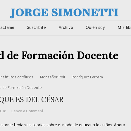
imonetti
ca, economia de Corrientes, Argentina y el Mundo
tactame
Suscribite
Archivo
Quién soy
Mis lib
d de Formación Docente
institutos católicos
Monseñor Poli
Rodríguez Larreta
ad de Formación Docente
 QUE ES DEL CÉSAR
on
2018
Leave a Comment
A
tenía seis teorías sobre el modo de educar a los niños. Ahora
DIOS