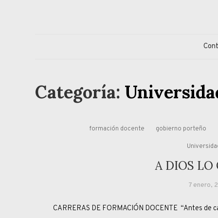
Skip
to
content
Jorge Eduardo S
Columna de opinión de doctor Jorge Simonetti sobre políti
Con
Categoría:
Universida
formación docente
gobierno porteño
Universid
A DIOS LO
7 enero, 
CARRERAS DE FORMACIÓN DOCENTE “Antes de casarme 