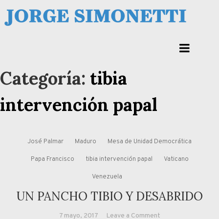
Skip
to
Jorge Eduardo Simonetti
content
Columna de opinión de doctor Jorge Simonetti sobre política, economia de
Corrientes, Argentina y el Mundo
Categoría:
tibia
intervención papal
José Palmar
Maduro
Mesa de Unidad Democrática
Papa Francisco
tibia intervención papal
Vaticano
Venezuela
UN PANCHO TIBIO Y DESABRIDO
on
7 mayo, 2017
Leave a Comment