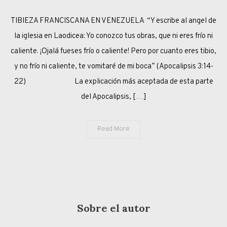
UN
TIBIEZA FRANCISCANA EN VENEZUELA “Y escribe al angel de
PANCHO
TIBIO
la iglesia en Laodicea: Yo conozco tus obras, que ni eres frío ni
Y
caliente. ¡Ojalá fueses frío o caliente! Pero por cuanto eres tibio,
DESABRIDO
y no frío ni caliente, te vomitaré de mi boca” (Apocalipsis 3:14-
22) La explicación más aceptada de esta parte
del Apocalipsis, […]
Read More
Sobre el autor