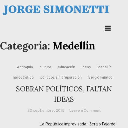
Skip
to
Jorge Eduardo Simonetti
content
Columna de opinión de doctor Jorge Simonetti sobre política, economia de
Corrientes, Argentina y el Mundo
Categoría:
Medellín
Antioquía
cultura
educación
ideas
Medellín
narcotráfico
políticos sin preparación
Sergio Fajardo
SOBRAN POLÍTICOS, FALTAN
IDEAS
on
20 septiembre, 2015
Leave a Comment
SOBRAN
La República improvisada.- Sergio Fajardo
POLÍTICOS,