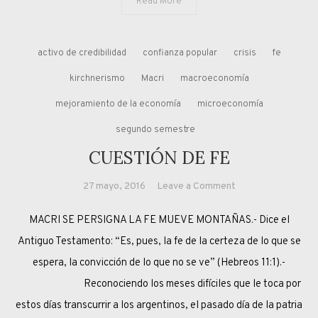
Read More
activo de credibilidad
confianza popular
crisis
fe
kirchnerismo
Macri
macroeconomía
mejoramiento de la economía
microeconomía
segundo semestre
CUESTIÓN DE FE
on
27 mayo, 2016
Leave a Comment
CUESTIÓN
MACRI SE PERSIGNA LA FE MUEVE MONTAÑAS.- Dice el
DE
FE
Antiguo Testamento: “Es, pues, la fe de la certeza de lo que se
espera, la convicción de lo que no se ve” (Hebreos 11:1).-
Reconociendo los meses difíciles que le toca por
estos días transcurrir a los argentinos, el pasado día de la patria