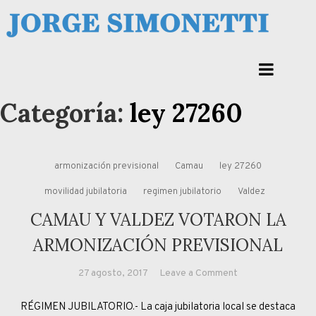
Skip
to
Jorge Eduardo Simonetti
content
Columna de opinión de doctor Jorge Simonetti sobre política, economia de
Corrientes, Argentina y el Mundo
Categoría:
ley 27260
armonización previsional
Camau
ley 27260
movilidad jubilatoria
regimen jubilatorio
Valdez
CAMAU Y VALDEZ VOTARON LA
ARMONIZACIÓN PREVISIONAL
on
27 agosto, 2017
Leave a Comment
CAMAU
RÉGIMEN JUBILATORIO.- La caja jubilatoria local se destaca
Y