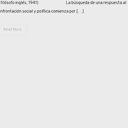
LIBRE
tehead, filósofo inglés, 1941) La búsqueda de una respuesta al
nfrontación social y política comienza por […]
Read More