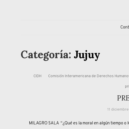
Skip
to
content
Jorge Eduardo S
Columna de opinión de doctor Jorge Simonetti sobre políti
Con
Categoría:
Jujuy
CIDH
Comisión Interamericana de Derechos Humano
pr
PRE
11 diciembre
MILAGRO SALA “¿Qué es la moral en algún tiempo o luga