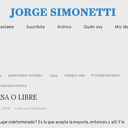
imonetti
ca, economia de Corrientes, Argentina y el Mundo
tactame
Suscribite
Archivo
Quién soy
Mis lib
s
gobernador morales
Jujuy
milagro sala
Presidente Macri
ision preventiva
SA O LIBRE
on
, 2016
Leave a Comment
PRESA
r indeterminado? Es lo que acepta la mayoría, entonces y allí. Y lo
O