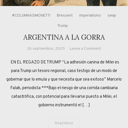
#COLUMNASIMONETTI
Bressent
imperialismo
swap
Trump
ARGENTINA A LA GORRA
on
26 septiembre, 2025
Leave a Comment
ARGENTINA
EN EL REGAZO DE TRUMP “La adhesión canina de Milei es
A
LA
para Trump un tesoro regional, caso testigo de un modo de
GORRA
gobernar que lo emula y que necesita que sea exitoso” Marcelo
Falak, periodista ***Bajo el riesgo de una corrida cambiaria
catastrófica, con potencial para llevarse puesto a Milei, el
gobierno instrumentó el […]
Read More