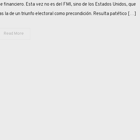
CARRO
financiero. Esta vez no es del FMI, sino de los Estados Unidos, que
DE
las la de un triunfo electoral como precondición. Resulta patético […]
TRUMP
Read More