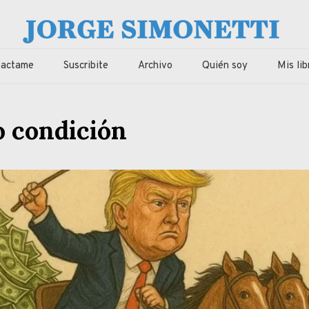
imonetti
ca, economia de Corrientes, Argentina y el Mundo
tactame
Suscribite
Archivo
Quién soy
Mis lib
 condición