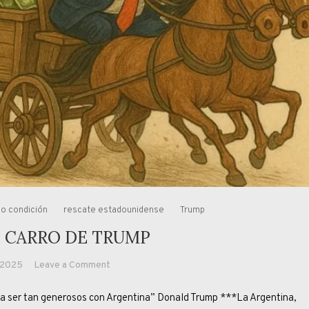
o condición
rescate estadounidense
Trump
L CARRO DE TRUMP
on
, 2025
Leave a Comment
ATADOS
 ser tan generosos con Argentina” Donald Trump ***La Argentina,
AL