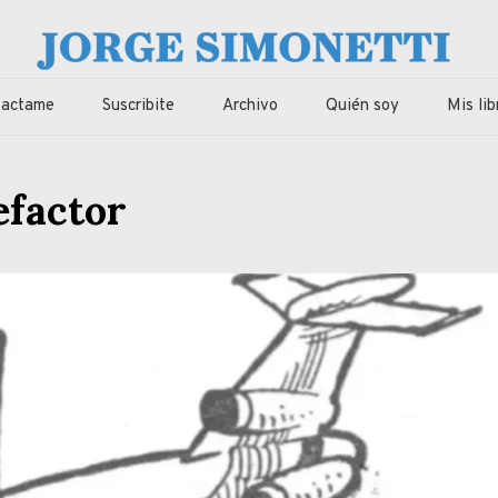
imonetti
ca, economia de Corrientes, Argentina y el Mundo
tactame
Suscribite
Archivo
Quién soy
Mis lib
efactor