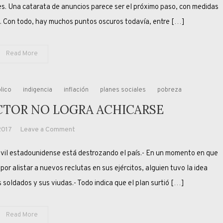
TODO
es. Una catarata de anuncios parece ser el próximo paso, con medidas
ES
is. Con todo, hay muchos puntos oscuros todavía, entre […]
LO
MISMO
Read More
lico
indigencia
inflación
planes sociales
pobreza
CTOR NO LOGRA ACHICARSE
on
2017
Leave a Comment
EL
vil estadounidense está destrozando el país.- En un momento en que
ESTADO
BENEFACTOR
r alistar a nuevos reclutas en sus ejércitos, alguien tuvo la idea
NO
 soldados y sus viudas.- Todo indica que el plan surtió […]
LOGRA
ACHICARSE
Read More