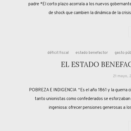
padre *El corto plazo acorrala a los nuevos gobernant
de shock que cambien la dinámica de la cris
déficit fiscal
estado benefactor
gasto púb
EL ESTADO BENEFA
21 mayo, 
POBREZA E INDIGENCIA “Es el año 1861 y la guerra ci
tanto unionistas como confederados se esforzaban po
ingeniosa: ofrecer pensiones generosas a los