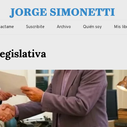
imonetti
ca, economia de Corrientes, Argentina y el Mundo
tactame
Suscribite
Archivo
Quién soy
Mis lib
legislativa