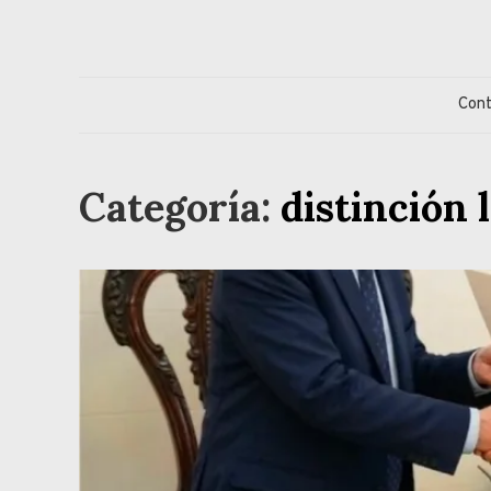
Skip
to
content
Jorge Eduardo S
Columna de opinión de doctor Jorge Simonetti sobre políti
Con
Categoría:
distinción 