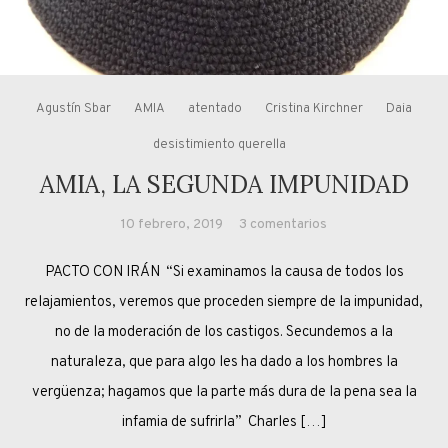
Agustín Sbar
AMIA
atentado
Cristina Kirchner
Daia
desistimiento querella
AMIA, LA SEGUNDA IMPUNIDAD
en
10 febrero, 2019
3 comentarios
AMIA,
PACTO CON IRÁN “Si examinamos la causa de todos los
LA
SEGUNDA
relajamientos, veremos que proceden siempre de la impunidad,
IMPUNIDAD
no de la moderación de los castigos. Secundemos a la
naturaleza, que para algo les ha dado a los hombres la
vergüenza; hagamos que la parte más dura de la pena sea la
infamia de sufrirla” Charles […]