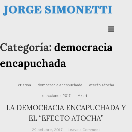
Skip
to
Jorge Eduardo Simonetti
content
Columna de opinión de doctor Jorge Simonetti sobre política, economia de
Corrientes, Argentina y el Mundo
Categoría:
democracia
encapuchada
cristina
democracia encapuchada
efecto Atocha
elecciones 2017
Macri
LA DEMOCRACIA ENCAPUCHADA Y
EL “EFECTO ATOCHA”
on
29 octubre, 2017
Leave a Comment