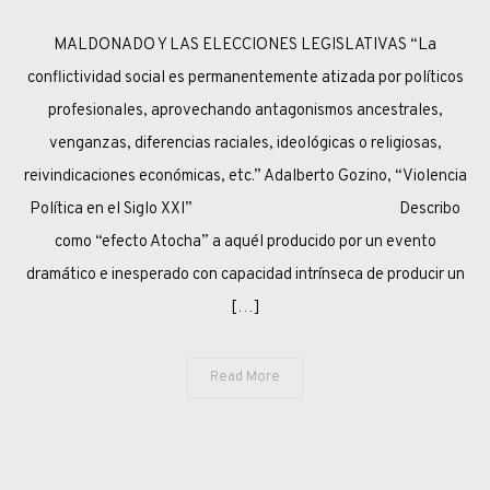
LA
MALDONADO Y LAS ELECCIONES LEGISLATIVAS “La
DEMOCRACIA
ENCAPUCHADA
conflictividad social es permanentemente atizada por políticos
Y
profesionales, aprovechando antagonismos ancestrales,
EL
venganzas, diferencias raciales, ideológicas o religiosas,
“EFECTO
reivindicaciones económicas, etc.” Adalberto Gozino, “Violencia
ATOCHA”
Política en el Siglo XXI” Describo
como “efecto Atocha” a aquél producido por un evento
dramático e inesperado con capacidad intrínseca de producir un
[…]
Read More