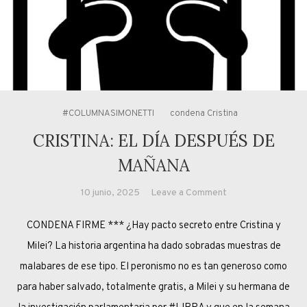
#COLUMNASIMONETTI
condena Cristina
CRISTINA: EL DÍA DESPUÉS DE
MAÑANA
on
10 junio, 2025
Leave a Comment
CRISTINA:
CONDENA FIRME *** ¿Hay pacto secreto entre Cristina y
EL
DÍA
Milei? La historia argentina ha dado sobradas muestras de
DESPUÉS
malabares de ese tipo. El peronismo no es tan generoso como
DE
para haber salvado, totalmente gratis, a Milei y su hermana de
MAÑANA