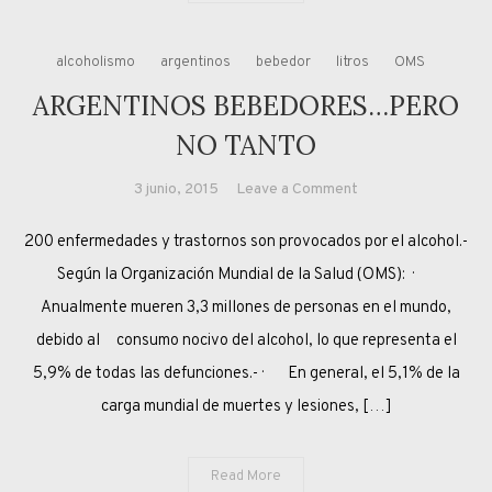
alcoholismo
argentinos
bebedor
litros
OMS
ARGENTINOS BEBEDORES…PERO
NO TANTO
on
3 junio, 2015
Leave a Comment
ARGENTINOS
200 enfermedades y trastornos son provocados por el alcohol.-
BEBEDORES…
PERO
Según la Organización Mundial de la Salud (OMS): ·
NO
Anualmente mueren 3,3 millones de personas en el mundo,
TANTO
debido al consumo nocivo del alcohol, lo que representa el
5,9% de todas las defunciones.- · En general, el 5,1% de la
carga mundial de muertes y lesiones, […]
Read More