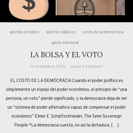
aportes privados
aportes públicos
costo de la democracia
gasto electoral
LA BOLSA Y EL VOTO
on
16 noviembre, 2021
Leave a Comment
LA
EL COSTO DE LA DEMOCRACIA Cuando el poder político es
BOLSA
Y
simplemente un espejo del poder económico, el principio de “una
EL
persona, un voto” pierde significado, y la democracia deja de ser
VOTO
un “sistema de poder alternativo capaz de compensar el poder
económico” Elmer E. Schattschneider, The Semi-Sovereign
People *La democracia cuesta, no así la dictadura. […]