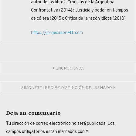
autor de los libros: Crónicas de la Argentina
Confrontativa (2014) ; Justicia y poder en tiempos
de cólera (2015); Crítica de la razón idiota (2018).
https://jorgesimonetti.com
Navegación
ENCRUCIJADA
de
SIMONETTI RECIBE DISTINCIÓN DEL SENADO
entradas
Deja un comentario
Tu dirección de correo electrónico no será publicada.
Los
campos obligatorios están marcados con
*