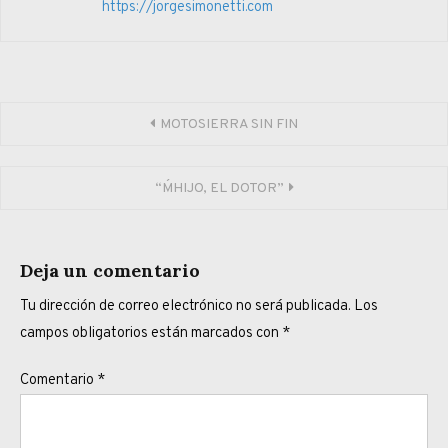
https://jorgesimonetti.com
Navegación
MOTOSIERRA SIN FIN
de
“M´HIJO, EL DOTOR”
entradas
Deja un comentario
Tu dirección de correo electrónico no será publicada.
Los
campos obligatorios están marcados con
*
Comentario
*