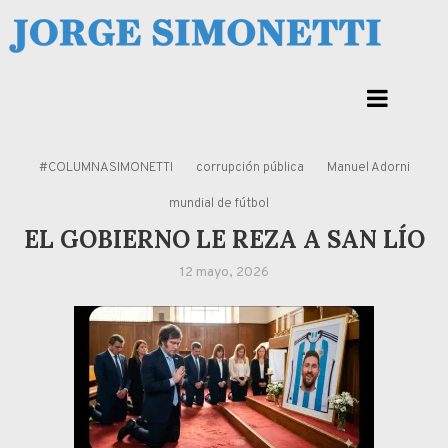
Skip
to
Jorge Eduardo Simonetti
content
Columna de opinión de doctor Jorge Simonetti sobre política, economia de
Corrientes, Argentina y el Mundo
#COLUMNASIMONETTI
corrupción pública
Manuel Adorni
mundial de fútbol
EL GOBIERNO LE REZA A SAN LÍO
12 mayo, 2026