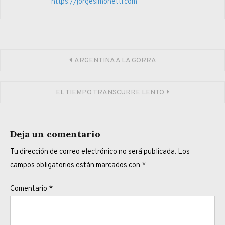
https://jorgesimonetti.com
Navegación
ARGENTINA A LA GORRA
de
EL TIEMPO TRANSCURRE LENTO
entradas
Deja un comentario
Tu dirección de correo electrónico no será publicada.
Los
campos obligatorios están marcados con
*
Comentario
*