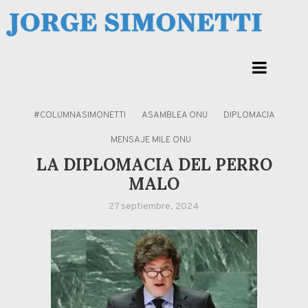
Skip
to
Jorge Eduardo Simonetti
content
Columna de opinión de doctor Jorge Simonetti sobre política, economia de
Corrientes, Argentina y el Mundo
#COLUMNASIMONETTI
ASAMBLEA ONU
DIPLOMACIA
MENSAJE MILE ONU
LA DIPLOMACIA DEL PERRO
MALO
27 septiembre, 2024