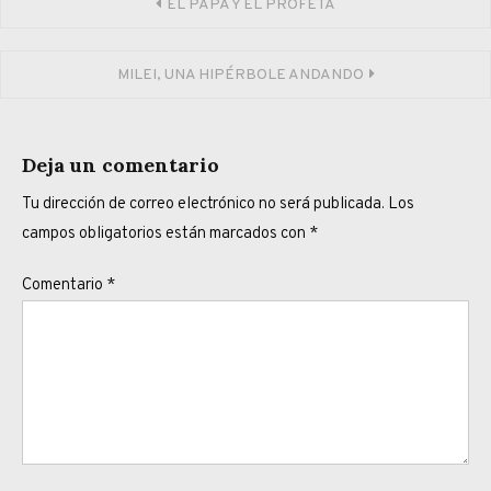
Navegación
EL PAPA Y EL PROFETA
de
MILEI, UNA HIPÉRBOLE ANDANDO
entradas
Deja un comentario
Tu dirección de correo electrónico no será publicada.
Los
campos obligatorios están marcados con
*
Comentario
*