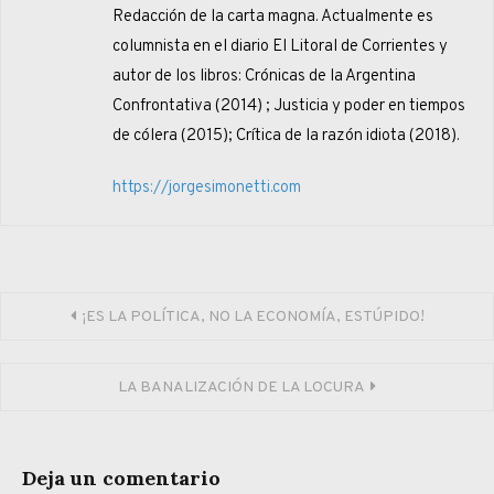
Redacción de la carta magna. Actualmente es
columnista en el diario El Litoral de Corrientes y
autor de los libros: Crónicas de la Argentina
Confrontativa (2014) ; Justicia y poder en tiempos
de cólera (2015); Crítica de la razón idiota (2018).
https://jorgesimonetti.com
Navegación
¡ES LA POLÍTICA, NO LA ECONOMÍA, ESTÚPIDO!
de
LA BANALIZACIÓN DE LA LOCURA
entradas
Deja un comentario