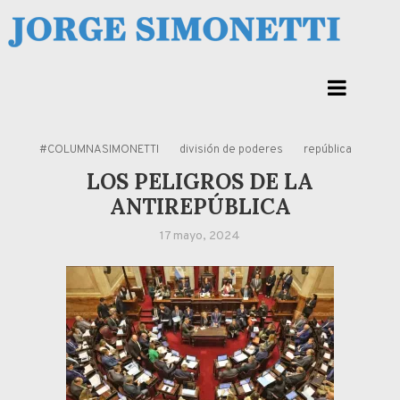
Skip
to
Jorge Eduardo Simonetti
content
Columna de opinión de doctor Jorge Simonetti sobre política, economia de
Corrientes, Argentina y el Mundo
#COLUMNASIMONETTI
división de poderes
república
LOS PELIGROS DE LA
ANTIREPÚBLICA
17 mayo, 2024