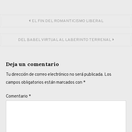
Navegación
EL FIN DEL ROMANTICISMO LIBERAL
de
DEL BABEL VIRTUAL AL LABERINTO TERRENAL
entradas
Deja un comentario
Tu dirección de correo electrónico no será publicada.
Los
campos obligatorios están marcados con
*
Comentario
*